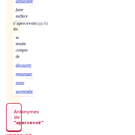
apparaître
faire
surface
s’apercevoir
(qqch)
de
se
rendre
compte
de
découvrir
remarquer
noter
surprendre
Antonymes
de
“apercevoir“