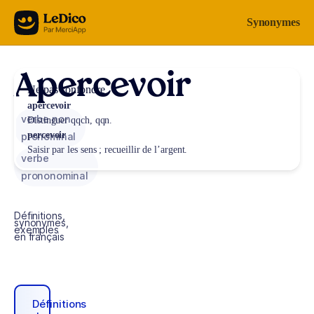
Aller au contenu
Synonymes
Apercevoir
Ne pas confondre
apercevoir
verbe non
Distinguer qqch, qqn.
percevoir
pronominal
Saisir par les sens ; recueillir de l’argent.
verbe
prononominal
Définitions,
synonymes,
exemples
en français
Définitions