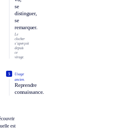
se
distinguer,
se
remarquer.
Le
clocher
s’aperçoit
depuis
ce
virage.
5
Usage
ancien.
Reprendre
connaissance.
À
écouvrir
uelle est