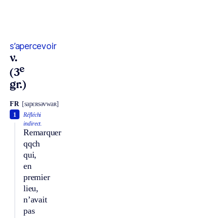
s’apercevoir
v.
e
(3
gr.)
FR
[sapɛʀsəvwaʀ]
1
Réfléchi
indirect.
Remarquer
qqch
qui,
en
premier
lieu,
n’avait
pas