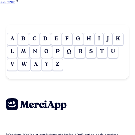
ssacreur
?
A
B
C
D
E
F
G
H
I
J
K
L
M
N
O
P
Q
R
S
T
U
V
W
X
Y
Z