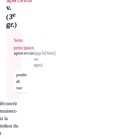
apercevoir
v.
e
(3
gr.)
Sens
principaux
apercevoir
(qqch
[Voir]
ou
qqn)
perdre
de
vue
découvrir
nnaissez-
s la
inition du
t