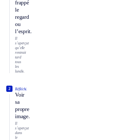
frappé
le
regard
ou
l’esprit.
Il
s’aperçut
qu’elle
rentrait
tard
tous
les
lundis.
2
Réfléchi.
Voir
sa
propre
image.
Il
s’aperçut
dans
le