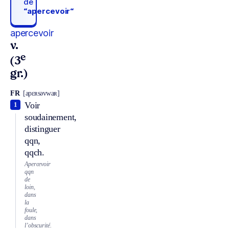
de
“apercevoir“
apercevoir
v.
e
(3
gr.)
FR
[apɛʀsəvwaʀ]
Voir
1
soudainement,
distinguer
qqn,
qqch.
Apercevoir
qqn
de
loin,
dans
la
foule,
dans
l’obscurité.