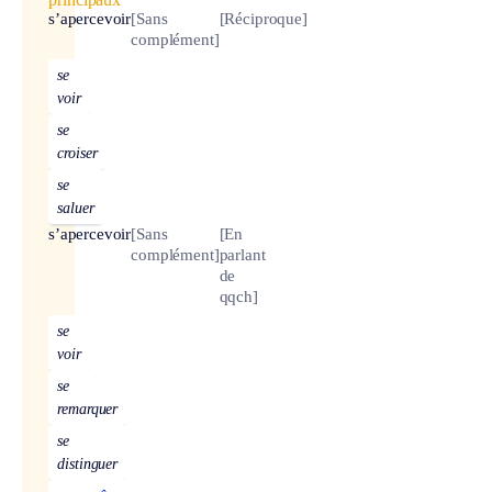
s’apercevoir
[Sans
[Réciproque]
complément]
se
voir
se
croiser
se
saluer
s’apercevoir
[Sans
[En
complément]
parlant
de
qqch]
se
voir
se
remarquer
se
distinguer