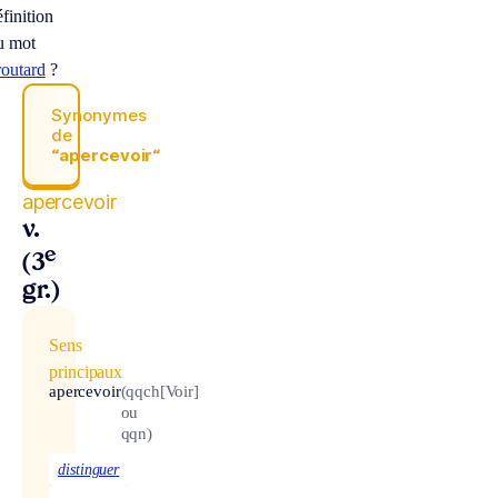
éfinition
u mot
routard
?
Synonymes
de
“apercevoir“
apercevoir
v.
e
(3
gr.)
Sens
principaux
apercevoir
(qqch
[Voir]
ou
qqn)
distinguer