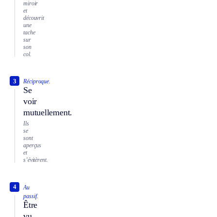
miroir
et
découvrit
une
tache
sur
son
col.
3
Réciproque.
Se
voir
mutuellement.
Ils
se
sont
aperçus
et
s’évitèrent.
4
Au
passif.
Être
vu,