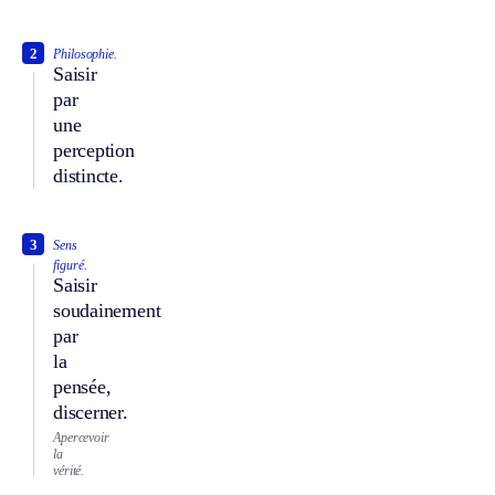
2
Philosophie.
Saisir
par
une
perception
distincte.
3
Sens
figuré.
Saisir
soudainement
par
la
pensée,
discerner.
Apercevoir
la
vérité.