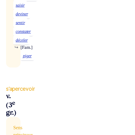
saisir
deviner
sentir
constater
déceler
↪
[Fam.]
piger
s’apercevoir
v.
e
(3
gr.)
Sens
principaux