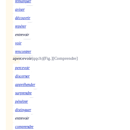
remarquer
aviser
découvrir
repérer
entrevoir
voir
rencontrer
apercevoir
(qqch)
[Fig.]
[Comprendre]
percevoir
discerner
appréhender
surprendre
pénétrer
distinguer
entrevoir
comprendre