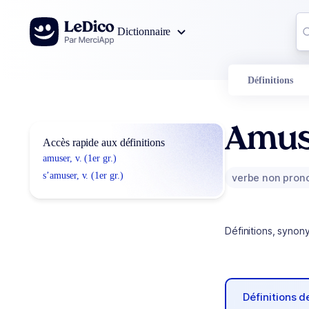
Aller au contenu
Co
Dictionnaire
0
r
Définitions
Amus
Accès rapide aux définitions
amuser, v. (1er gr.)
s’amuser, v. (1er gr.)
verbe non pron
Définitions, synon
Définitions 