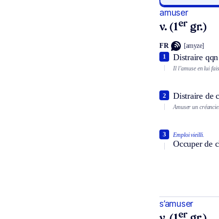
amuser
er
v. (1
gr.)
FR
[amyze]
Distraire qq
1
Il l’amuse en lui fa
Distraire de 
2
Amuser un créancie
3
Emploi vieilli.
Occuper de ch
s’amuser
er
v. (1
gr.)