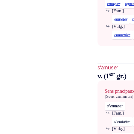
ennuyer
agac
↪
[Fam.]
embêter
b
↪
[Vulg.]
emmerder
s’amuser
er
v. (1
gr.)
Sens principau
[Sens commun]
s’ennuyer
↪
[Fam.]
s’embêter
↪
[Vulg.]