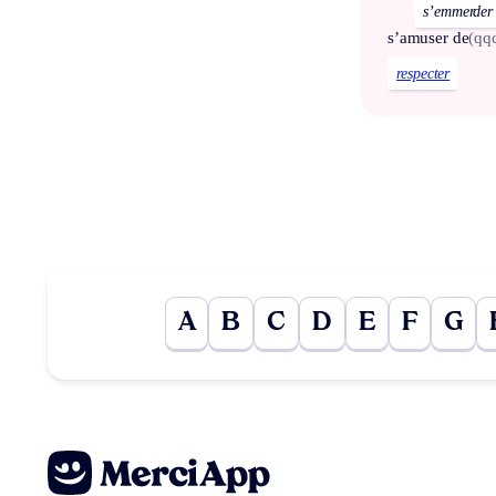
s’emmerder
s’amuser de
(qq
respecter
A
B
C
D
E
F
G