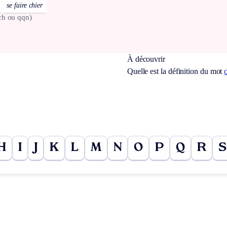
se faire chier
ch ou qqn)
À découvrir
Quelle est la définition du mot
H
I
J
K
L
M
N
O
P
Q
R
S