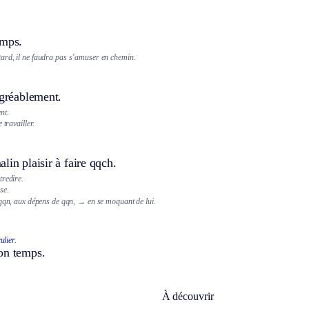
emps.
rd, il ne faudra pas s’amuser en chemin.
agréablement.
nt.
 travailler.
lin plaisir à faire qqch.
tredire.
se.
qn, aux dépens de qqn,
→ en se moquant de lui.
ulier.
on temps.
À découvrir