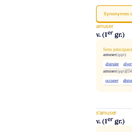
Synonymes 
amuser
er
v. (1
gr.)
Sens principau
amuser
(qqn)
distraire
diver
amuser
(qqn)
[Dé
occuper
distra
s’amuser
er
v. (1
gr.)