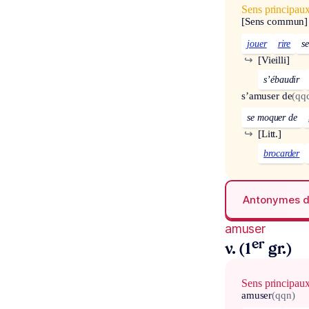
Sens principau
[Sens commun]
jouer
rire
se
↪
[Vieilli]
s’ébaudir
s’amuser de
(qq
se moquer de
↪
[Litt.]
brocarder
Antonymes 
amuser
er
v. (1
gr.)
Sens principau
amuser
(qqn)