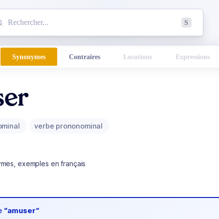
mmencez à chercher un mot dans le dictionnaire :
S
esults found.
Synonymes
Contraires
Locutions
Expressions
er
ominal
verbe prononominal
ymes, exemples en français
de
“amuser“