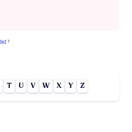
chef
?
T
U
V
W
X
Y
Z