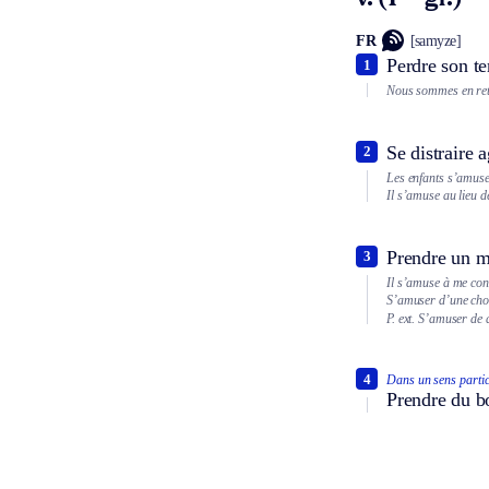
FR
[samyze]
Perdre son t
1
Nous sommes en reta
Se distraire 
2
Les enfants s’amuse
Il s’amuse au lieu de
Prendre un ma
3
Il s’amuse à me con
S’amuser d’une cho
P. ext.
S’amuser de q
4
Dans un sens partic
Prendre du b