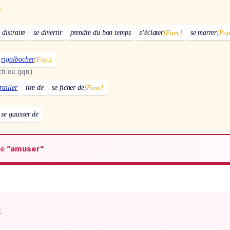
x
 distraire
se divertir
prendre du bon temps
s’éclater
[Fam.]
se marrer
[Pop
rigolbocher
[Pop.]
ch ou qqn)
railler
rire de
se ficher de
[Fam.]
se gausser de
de
“amuser“
x