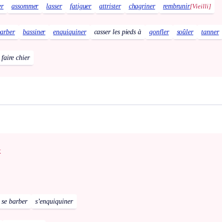
er
assommer
lasser
fatiguer
attrister
chagriner
rembrunir
[Vieilli]
arber
bassiner
enquiquiner
casser les pieds à
gonfler
soûler
tanner
faire chier
x
se barber
s’enquiquiner