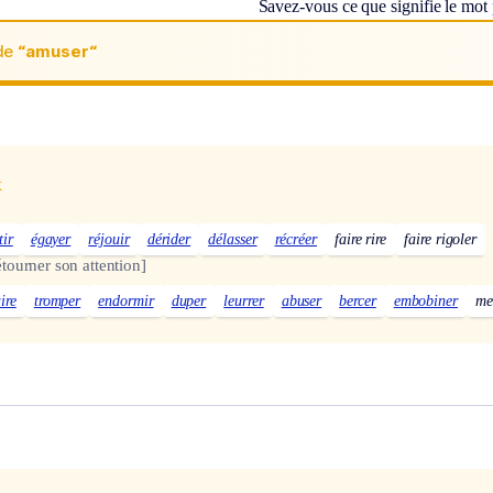
Savez-vous ce que signifie le mot
de
“amuser“
x
tir
égayer
réjouir
dérider
délasser
récréer
faire rire
faire rigoler
tourner son attention]
ire
tromper
endormir
duper
leurrer
abuser
bercer
embobiner
me