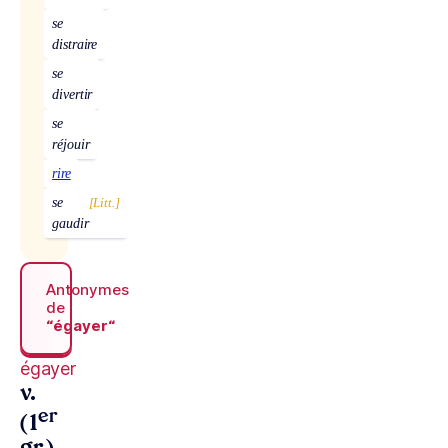
se
distraire
se
divertir
se
réjouir
rire
se
[Litt.]
gaudir
Antonymes
de
“égayer“
égayer
v.
er
(1