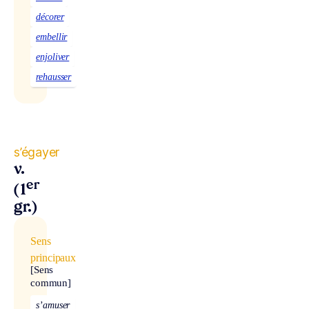
décorer
embellir
enjoliver
rehausser
s’égayer
v.
er
(1
gr.)
Sens
principaux
[Sens
commun]
s’amuser