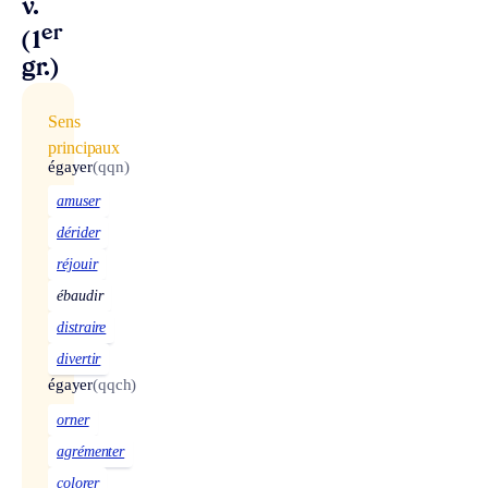
v.
er
(1
gr.)
Sens
principaux
égayer
(qqn)
amuser
dérider
réjouir
ébaudir
distraire
divertir
égayer
(qqch)
orner
agrémenter
colorer