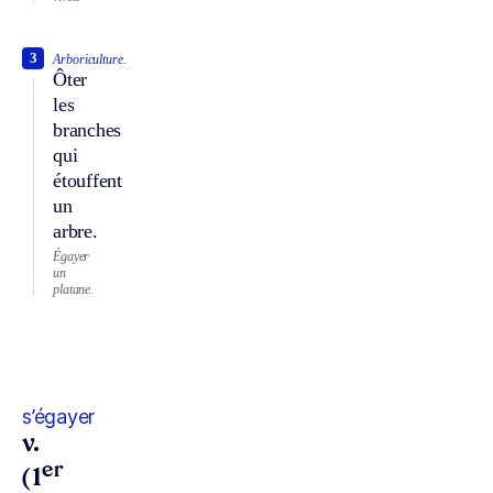
3
Arboriculture.
Ôter
les
branches
qui
étouffent
un
arbre.
Égayer
un
platane.
s’égayer
v.
er
(1