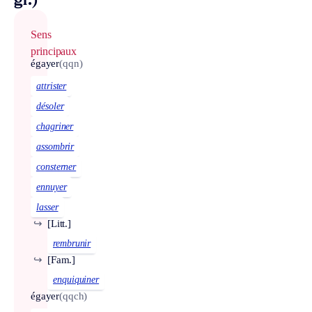
gr.)
Sens
principaux
égayer
(qqn)
attrister
désoler
chagriner
assombrir
consterner
ennuyer
lasser
↪
[Litt.]
rembrunir
↪
[Fam.]
enquiquiner
égayer
(qqch)