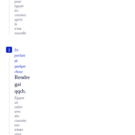
pour
égayer
les
convives
après
la
triste
nouvelle.
2
En
parlant
de
quelque
chose.
Rendre
gai
qqch.
Égayer
un
salon
avec
des
coussins
aux
teintes
vives.