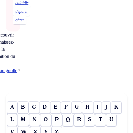
enlaidir
déparer
gâter
couvrir
aissez-
 la
nition du
quignolle
?
A
B
C
D
E
F
G
H
I
J
K
L
M
N
O
P
Q
R
S
T
U
V
W
X
Y
Z