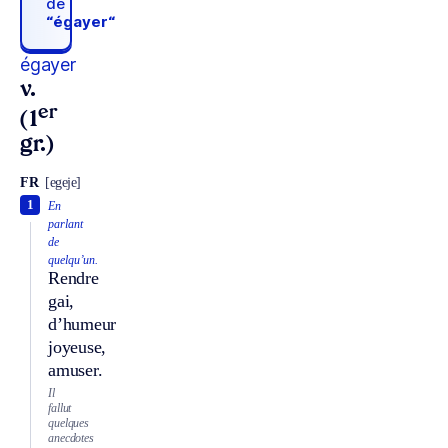
de
“égayer“
égayer
v.
er
(1
gr.)
FR
[egeje]
1
En
parlant
de
quelqu’un.
Rendre
gai,
d’humeur
joyeuse,
amuser.
Il
fallut
quelques
anecdotes