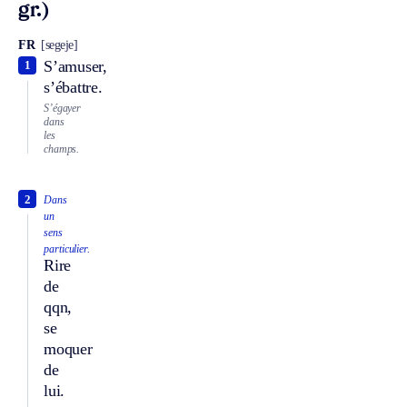
gr.)
FR
[segeje]
S’amuser,
1
s’ébattre.
S’égayer
dans
les
champs.
2
Dans
un
sens
particulier.
Rire
de
qqn,
se
moquer
de
lui.