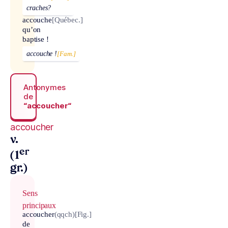
craches?
accouche
[Québec.]
qu’on
baptise !
accouche !
[Fam.]
Antonymes
de
“accoucher“
accoucher
v.
er
(1
gr.)
Sens
principaux
accoucher
(qqch)
[Fig.]
de