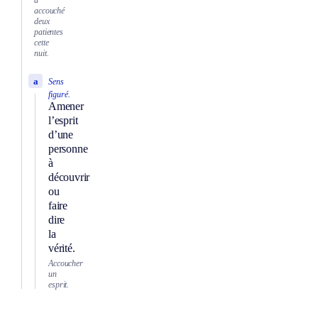
accouché
deux
patientes
cette
nuit.
a
Sens
figuré.
Amener
l’esprit
d’une
personne
à
découvrir
ou
faire
dire
la
vérité.
Accoucher
un
esprit.