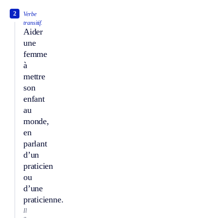
2
Verbe
transitif.
Aider
une
femme
à
mettre
son
enfant
au
monde,
en
parlant
d’un
praticien
ou
d’une
praticienne.
Il
a