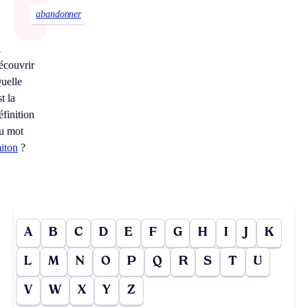
abandonner
À
écouvrir
uelle
st la
éfinition
u mot
iton
?
A
B
C
D
E
F
G
H
I
J
K
L
M
N
O
P
Q
R
S
T
U
V
W
X
Y
Z