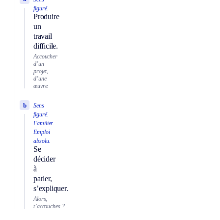
figuré.
Produire
un
travail
difficile.
Accoucher
d’un
projet,
d’une
œuvre.
b
Sens
figuré.
Familier.
Emploi
absolu.
Se
décider
à
parler,
s’expliquer.
Alors,
t’accouches ?