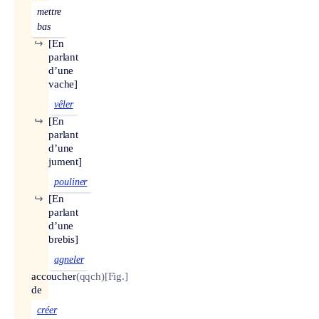
mettre
bas
↪
[En
parlant
d’une
vache]
vêler
↪
[En
parlant
d’une
jument]
pouliner
↪
[En
parlant
d’une
brebis]
agneler
accoucher
(qqch)
[Fig.]
de
créer