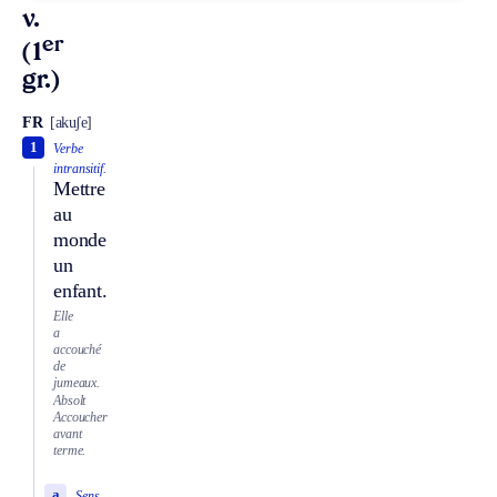
v.
er
(1
gr.)
FR
[akuʃe]
1
Verbe
intransitif.
Mettre
au
monde
un
enfant.
Elle
a
accouché
de
jumeaux.
Absolt
Accoucher
avant
terme.
a
Sens