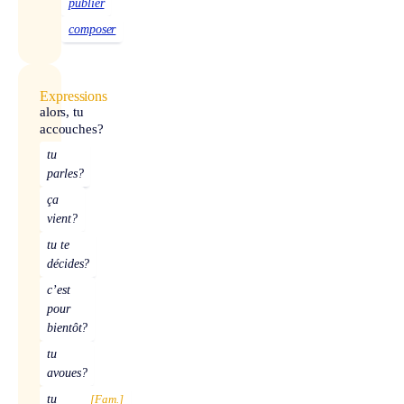
publier
composer
Expressions
alors, tu
accouches?
tu
parles?
ça
vient?
tu te
décides?
c’est
pour
bientôt?
tu
avoues?
tu
[Fam.]