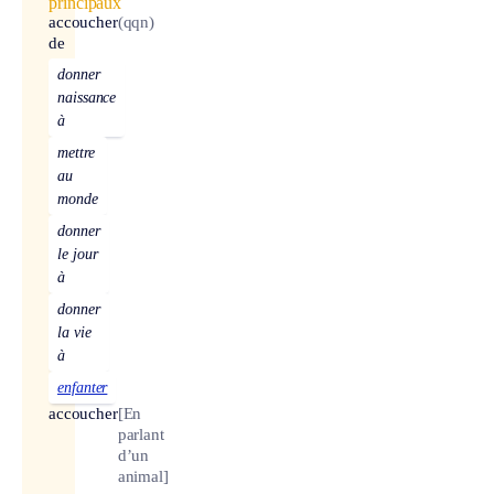
principaux
accoucher
(qqn)
de
donner
naissance
à
mettre
au
monde
donner
le jour
à
donner
la vie
à
enfanter
accoucher
[En
parlant
d’un
animal]