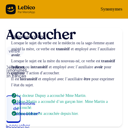
Aller au contenu
Synonymes
Accoucher
Signes particuliers
Lorsque le sujet du verbe est le médecin ou la sage-femme ayant
assisté la mère, ce verbe est
transitif
et employé avec l’auxiliaire
verbe
avoir
.
Lorsque le sujet est la mère du nouveau-né, ce verbe est
transitif
Définitions,
indirect
ou
intransitif
et employé avec l’auxiliaire
avoir
pour
synonymes,
exemples
exprimer l’action d’accoucher.
en français
Il est
intransitif
et employé avec l’auxiliaire
être
pour exprimer
l’état du sujet.
Le docteur Dupuy a accouché Mme Martin.
Mme Martin a accouché d’un garçon hier. Mme Martin a
Définitions
accouché.
de
“accoucher“
Mme Martin est accouchée depuis hier.
accoucher