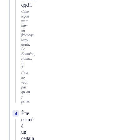
qqch.
Cette
leçon
vaut
bien
un
fromage,
sans
doute,
La
Fontaine,
Fables,
I,
2.
Cela
ne
vaut
pas
qu’on
y
pense.
Être
d
estimé
à
un
certain