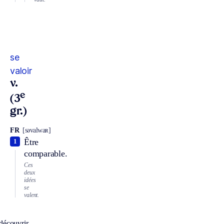
se
valoir
v.
e
(3
gr.)
FR
[səvalwaʀ]
Être
1
comparable.
Ces
deux
idées
se
valent.
découvrir