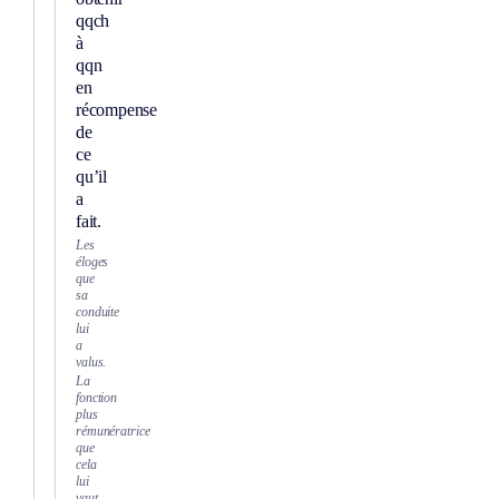
qqch
à
qqn
en
récompense
de
ce
qu’il
a
fait.
Les
éloges
que
sa
conduite
lui
a
valus.
La
fonction
plus
rémunératrice
que
cela
lui
vaut.