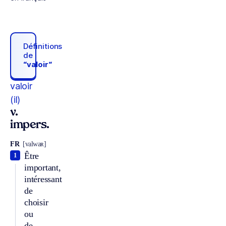
Définitions
de
“valoir“
valoir
(il)
v.
impers.
FR
[valwaʀ]
Être
1
important,
intéressant
de
choisir
ou
de