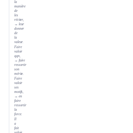
la
manière
de
les
réciter,
→ leur
donner
de
la
valeur.
Faire
valoir
qqn,
→ faire
ressortir
son
mérite.
Faire
valoir
ses
motifs,
→ en
faire
ressortir
la
force.
Il
a
fait
valoir