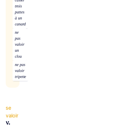
casser
trois
pattes
à un
canard
ne
pas
valoir
un
clou
ne pas
valoir
tripette
se
valoir
v.