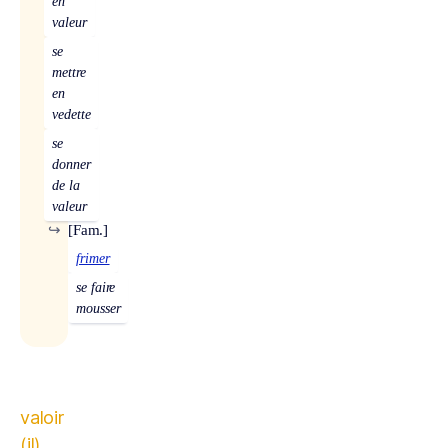
en
valeur
se
mettre
en
vedette
se
donner
de la
valeur
↪
[Fam.]
frimer
se faire
mousser
valoir
(il)