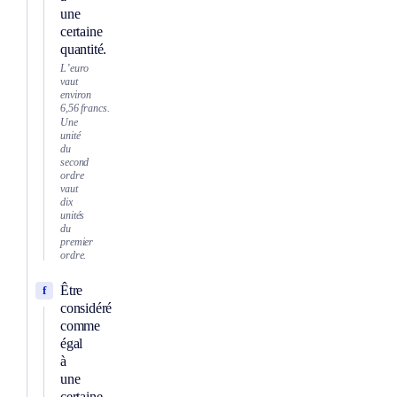
une
certaine
quantité.
L’euro
vaut
environ
6,56 francs.
Une
unité
du
second
ordre
vaut
dix
unités
du
premier
ordre.
Être
f
considéré
comme
égal
à
une
certaine