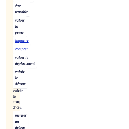
être
rentable
valoir
la
peine
importer
compter
valoir le
déplacement
valoir
le
détour
valoir
le
coup
d’œil
mériter
un
détour