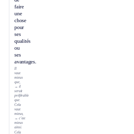
faire
une
chose
pour
ses
qualités
ou
ses
avantages.
Il
vaut
mieux
que,
→ il
serait
préférable
que.
Cela
vaut
mieux,
→ c’est
mieux
ainsi.
Cela