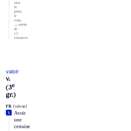
vaut
la
peine,
le
coup,
→ mérite
de
s’y
consacrer.
valoir
v.
e
(3
gr.)
FR
[valwaʀ]
Avoir
1
une
certaine