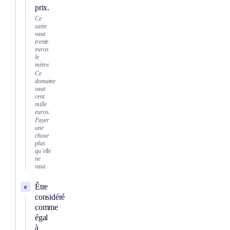
prix.
Ce
satin
vaut
trente
euros
le
mètre.
Ce
domaine
vaut
cent
mille
euros.
Payer
une
chose
plus
qu’elle
ne
vaut.
Être
e
considéré
comme
égal
à