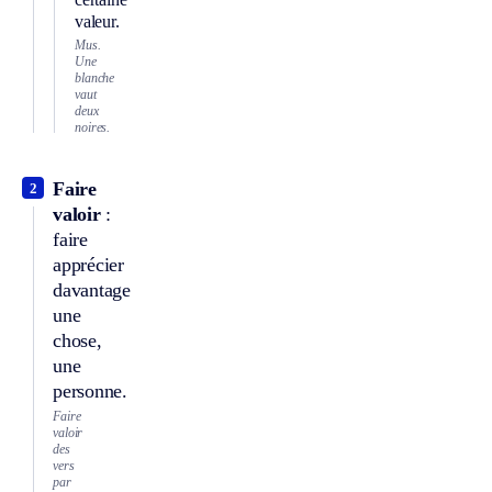
valeur.
Mus.
Une
blanche
vaut
deux
noires.
Faire
2
valoir
:
faire
apprécier
davantage
une
chose,
une
personne.
Faire
valoir
des
vers
par