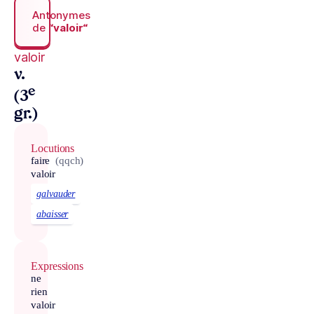
Antonymes
de
“valoir“
valoir
v.
e
(3
gr.)
Locutions
faire
(qqch)
valoir
galvauder
abaisser
Expressions
ne
rien
valoir