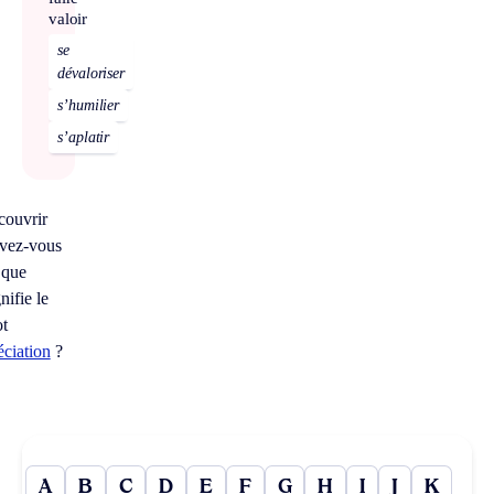
valoir
se
dévaloriser
s’humilier
s’aplatir
couvrir
vez-vous
 que
nifie le
t
éciation
?
A
B
C
D
E
F
G
H
I
J
K