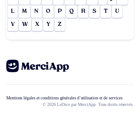
L
M
N
O
P
Q
R
S
T
U
V
W
X
Y
Z
Mentions légales et conditions générales d’utilisation et de services
© 2026 LeDico par MerciApp. Tous droits réservés.