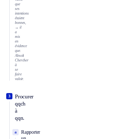
que
ses
intentions
étaient
bonnes,
→ il
a
mis
en
évidence
que.
Absolt
Chercher
à
se
faire
valoir.
Procurer
3
qqch
à
qqn.
Rapporter
a
un