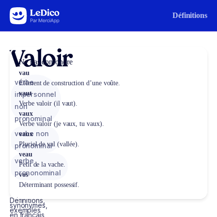
Aller au contenu
Définitions
Valoir
Ne pas confondre
vau
verbe
Élément de construction d’une voûte.
vaut
impersonnel
Verbe valoir (il vaut).
non
vaux
pronominal
Verbe valoir (je vaux, tu vaux).
verbe non
vaux
Pluriel de val (vallée).
pronominal
veau
verbe
Petit de la vache.
prononominal
vos
Déterminant possessif.
Définitions,
synonymes,
exemples
en français