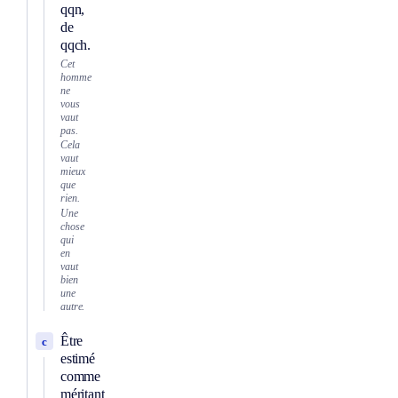
qqn,
de
qqch.
Cet
homme
ne
vous
vaut
pas.
Cela
vaut
mieux
que
rien.
Une
chose
qui
en
vaut
bien
une
autre.
Être
c
estimé
comme
méritant