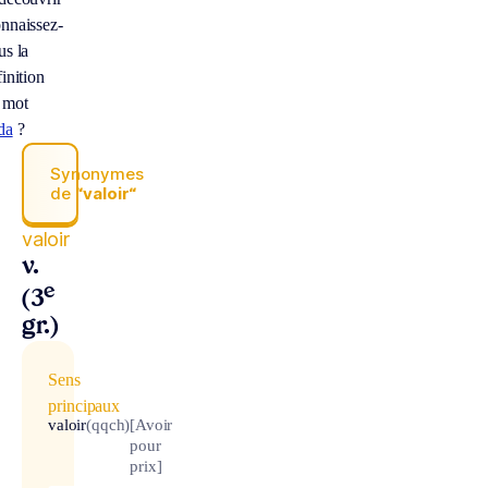
nnaissez-
us la
inition
 mot
da
?
Synonymes
de
“valoir“
valoir
v.
e
(3
gr.)
Sens
principaux
valoir
(qqch)
[Avoir
pour
prix]