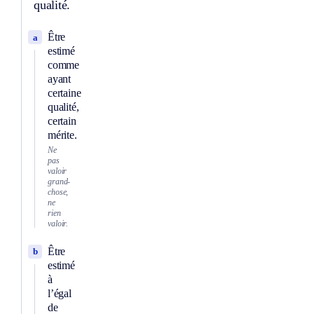
qualité.
Être
a
estimé
comme
ayant
certaine
qualité,
certain
mérite.
Ne
pas
valoir
grand-
chose,
ne
rien
valoir.
Être
b
estimé
à
l’égal
de