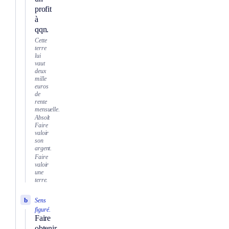
profit
à
qqn.
Cette
terre
lui
vaut
deux
mille
euros
de
rente
mensuelle.
Absolt
Faire
valoir
son
argent.
Faire
valoir
une
terre.
b
Sens
figuré.
Faire
obtenir