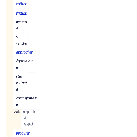
coûter
égaler
revenir
à
se
vendre
approcher
équivaloir
à
être
estimé
à
correspondre
à
valoir
(qqch
à
qqn)
procurer