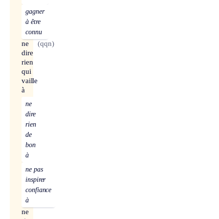
gagner
à être
connu
ne
(qqn)
dire
rien
qui
vaille
à
ne
dire
rien
de
bon
à
ne pas
inspirer
confiance
à
ne