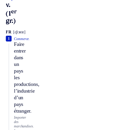
v.
er
(1
gr.)
FR
[ɛ̃pɔʀte]
1
Commerce.
Faire
entrer
dans
un
pays
les
productions,
l’industrie
d’un
pays
étranger.
Importer
des
marchandises.