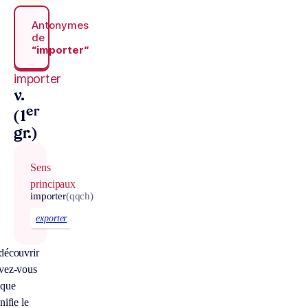
Antonymes
de
“importer“
importer
v.
er
(1
gr.)
Sens
principaux
importer
(qqch)
exporter
découvrir
vez-vous
 que
nifie le