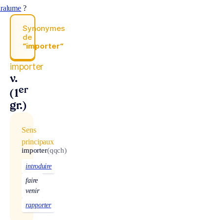
aralume
?
Synonymes
de
“importer“
importer
v.
er
(1
gr.)
Sens
principaux
importer
(qqch)
introduire
faire
venir
rapporter