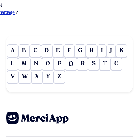
t
mardage
?
A
B
C
D
E
F
G
H
I
J
K
L
M
N
O
P
Q
R
S
T
U
V
W
X
Y
Z