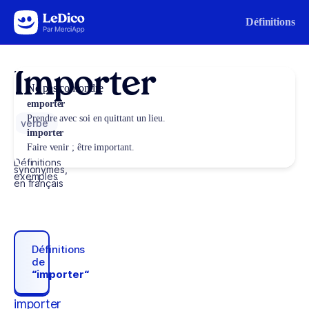
Aller au contenu
Définitions
Importer
Ne pas confondre
emporter
Prendre avec soi en quittant un lieu.
verbe
importer
Faire venir ; être important.
Définitions,
synonymes,
exemples
en français
Définitions
de
“importer“
importer