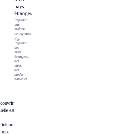
pays
étranger.
Importer
une
maladie
contagieuse.
Fig.
Importer
des
mots
étrangers,
des
idées,
des
modes
nouvelles.
couvrir
elle est
finition
u mot