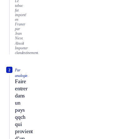
Le
tabac
fut
importé
en
France
par
Jean
Nicot.
Absolt
Importer
clandestinement.
2
Par
analogie.
Faire
entrer
dans
un
pays
qqch
qui
provient
d’un