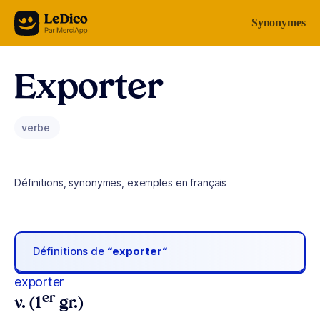
Aller au contenu
Synonymes
Exporter
verbe
Définitions, synonymes, exemples en français
Définitions de
“exporter“
exporter
er
v. (1
gr.)