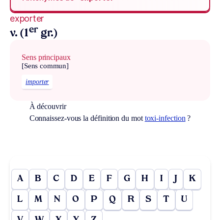
exporter
er
v. (1
gr.)
Sens principaux
[Sens commun]
importer
À découvrir
Connaissez-vous la définition du mot
toxi-infection
?
A
B
C
D
E
F
G
H
I
J
K
L
M
N
O
P
Q
R
S
T
U