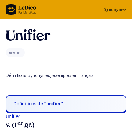
Aller au contenu
Synonymes
Unifier
verbe
Définitions, synonymes, exemples en français
Définitions de
“unifier“
unifier
er
v. (1
gr.)