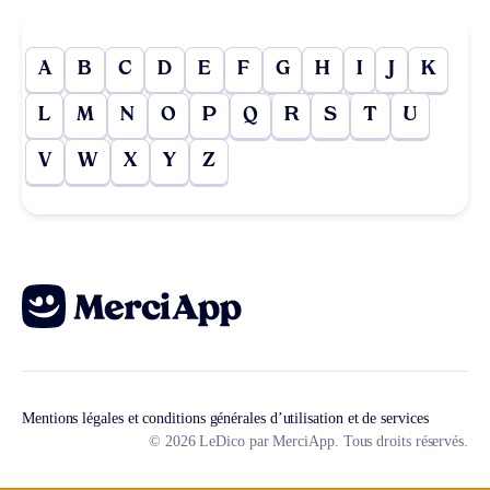
A
B
C
D
E
F
G
H
I
J
K
L
M
N
O
P
Q
R
S
T
U
V
W
X
Y
Z
Mentions légales et conditions générales d’utilisation et de services
© 2026 LeDico par MerciApp. Tous droits réservés.