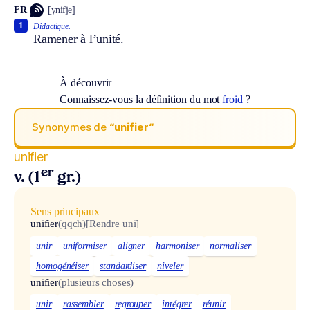
FR
[ynifje]
1
Didactique.
Ramener à l’unité.
À découvrir
Connaissez-vous la définition du mot
froid
?
Synonymes de
“unifier“
unifier
er
v. (1
gr.)
Sens principaux
unifier
(qqch)
[Rendre uni]
unir
uniformiser
aligner
harmoniser
normaliser
homogénéiser
standardiser
niveler
unifier
(plusieurs choses)
unir
rassembler
regrouper
intégrer
réunir