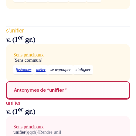
s’unifier
er
v. (1
gr.)
Sens principaux
[Sens commun]
fusionner
mêler
se regrouper
s’aligner
Antonymes de
“unifier“
unifier
er
v. (1
gr.)
Sens principaux
unifier
(qqch)
[Rendre uni]