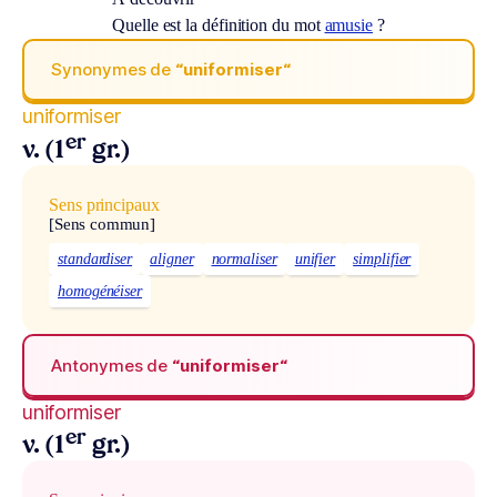
Quelle est la définition du mot
amusie
?
Synonymes de
“uniformiser“
uniformiser
er
v. (1
gr.)
Sens principaux
[Sens commun]
standardiser
aligner
normaliser
unifier
simplifier
homogénéiser
Antonymes de
“uniformiser“
uniformiser
er
v. (1
gr.)