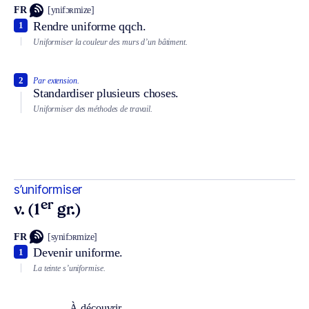
FR
[ynifɔʀmize]
Rendre uniforme qqch.
1
Uniformiser la couleur des murs d’un bâtiment.
2
Par extension.
Standardiser plusieurs choses.
Uniformiser des méthodes de travail.
s’uniformiser
er
v. (1
gr.)
FR
[synifɔʀmize]
Devenir uniforme.
1
La teinte s’uniformise.
À découvrir