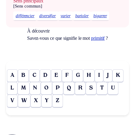
Sens principaux
[Sens commun]
différencier
diversifier
varier
barioler
bigarrer
À découvrir
Savez-vous ce que signifie le mot
primitif
?
A
B
C
D
E
F
G
H
I
J
K
L
M
N
O
P
Q
R
S
T
U
V
W
X
Y
Z