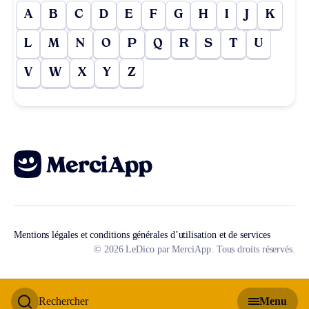
A
B
C
D
E
F
G
H
I
J
K
L
M
N
O
P
Q
R
S
T
U
V
W
X
Y
Z
Mentions légales et conditions générales d’utilisation et de services
© 2026 LeDico par MerciApp. Tous droits réservés.
Rechercher
Menu