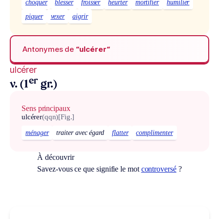
choquer
blesser
froisser
heurter
mortifier
humilier
piquer
vexer
aigrir
Antonymes de
“ulcérer“
ulcérer
er
v. (1
gr.)
Sens principaux
ulcérer
(qqn)
[Fig.]
ménager
traiter avec égard
flatter
complimenter
À découvrir
Savez-vous ce que signifie le mot
controversé
?