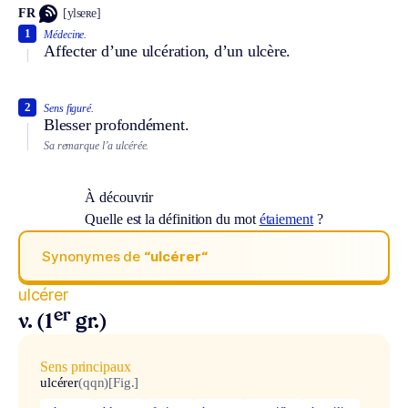
FR
[ylseʀe]
1
Médecine.
Affecter d’une ulcération, d’un ulcère.
2
Sens figuré.
Blesser profondément.
Sa remarque l’a ulcérée.
À découvrir
Quelle est la définition du mot
étaiement
?
Synonymes de
“ulcérer“
ulcérer
er
v. (1
gr.)
Sens principaux
ulcérer
(qqn)
[Fig.]