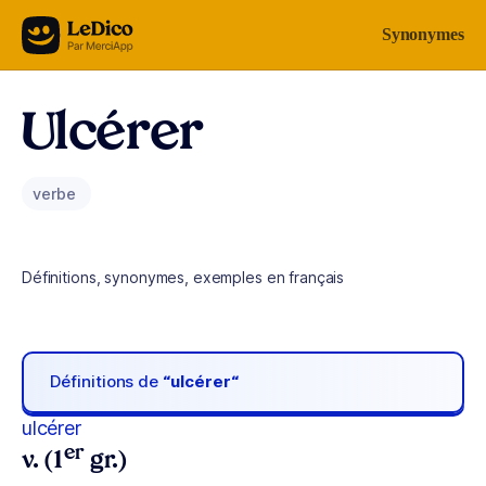
Aller au contenu
Synonymes
Ulcérer
verbe
Définitions, synonymes, exemples en français
Définitions de
“ulcérer“
ulcérer
er
v. (1
gr.)