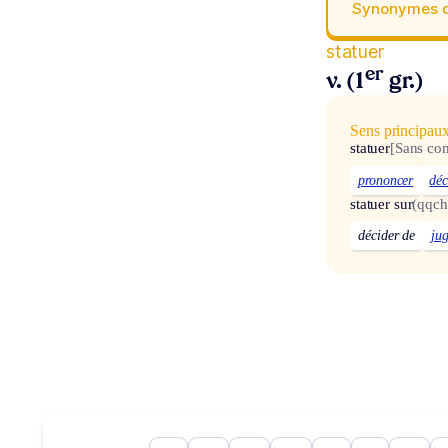
Synonymes 
statuer
er
v. (1
gr.)
Sens principau
statuer
[Sans co
prononcer
déc
statuer sur
(qqch
décider de
ju