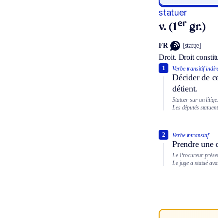
statuer
er
v. (1
gr.)
FR
[statɥe]
Droit.
Droit constit
1
Verbe transitif indir
Décider de ce
détient.
Statuer sur un litige
Les députés statuent
2
Verbe intransitif.
Prendre une 
Le Procureur présent
Le juge a statué av