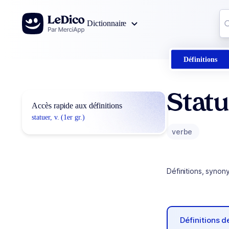
Aller au contenu
Co
Dictionnaire
0
r
Définitions
Stat
Accès rapide aux définitions
statuer, v. (1er gr.)
verbe
Définitions, synon
Définitions 