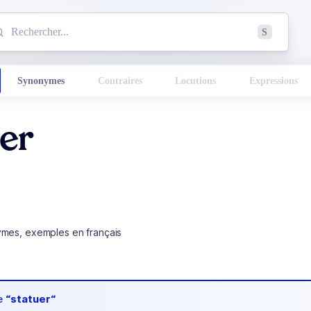
mmencez à chercher un mot dans le dictionnaire :
S
esults found.
Synonymes
Contraires
Locutions
Expressions
uer
ymes, exemples en français
de
“statuer“