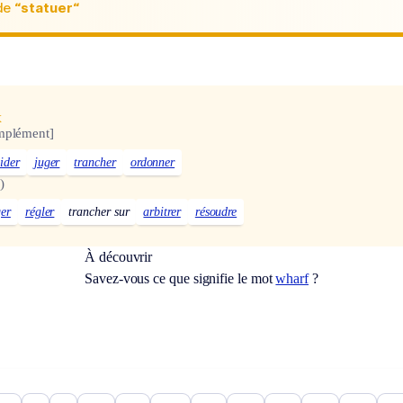
de
“statuer“
x
mplément]
ider
juger
trancher
ordonner
)
ger
régler
trancher sur
arbitrer
résoudre
À découvrir
Savez-vous ce que signifie le mot
wharf
?