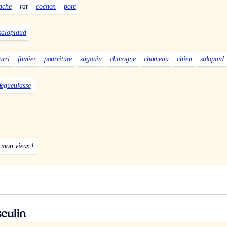
ache
rat
cochon
porc
salopiaud
urri
fumier
pourriture
sagouin
charogne
chameau
chien
salopard
dégueulasse
mon vieux !
culin