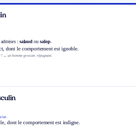
in
 admises :
salaud
ou
salop
.
, dont le comportement est ignoble.
 !
→ un homme grossier, répugnant.
culin
u’un.
le, dont le comportement est indigne.