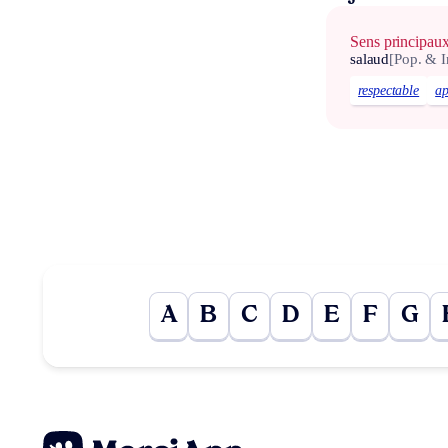
Sens principau
salaud
[Pop. & I
respectable
ap
A
B
C
D
E
F
G