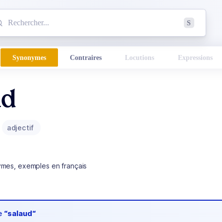
mmencez à chercher un mot dans le dictionnaire :
S
esults found.
Synonymes
Contraires
Locutions
Expressions
ud
adjectif
ymes, exemples en français
de
“salaud“