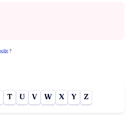
oolie
?
T
U
V
W
X
Y
Z