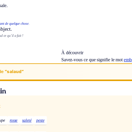
sale.
ant de quelque chose.
bject.
 ce qu’il a fait !
À découvrir
Savez-vous ce que signifie le mot
emb
de
“salaud“
in
x
type
rosse
saleté
peste