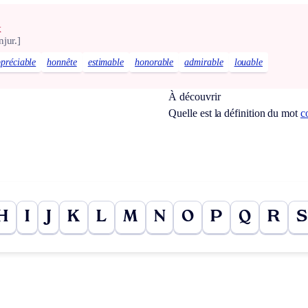
x
njur.]
préciable
honnête
estimable
honorable
admirable
louable
À découvrir
Quelle est la définition du mot
c
H
I
J
K
L
M
N
O
P
Q
R
S