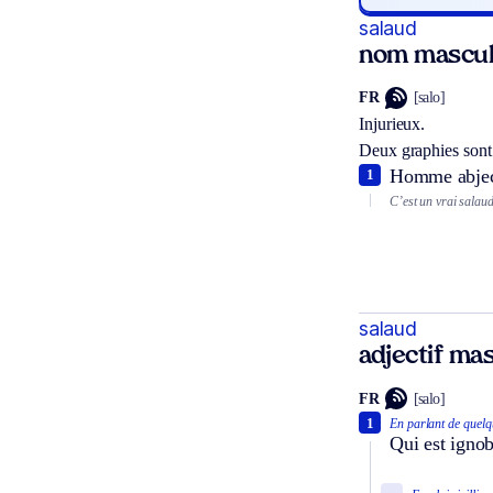
salaud
nom mascul
FR
[salo]
Injurieux.
Deux graphies sont
Homme abject
1
C’est un vrai salaud
salaud
adjectif mas
FR
[salo]
1
En parlant de quelq
Qui est ignob