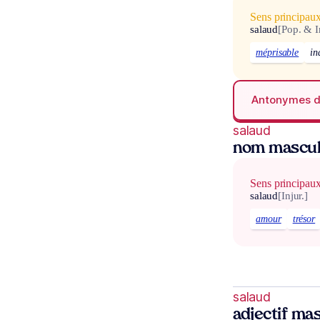
Sens principau
salaud
[Pop. & I
méprisable
in
Antonymes 
salaud
nom mascul
Sens principau
salaud
[Injur.]
amour
trésor
salaud
adjectif mas