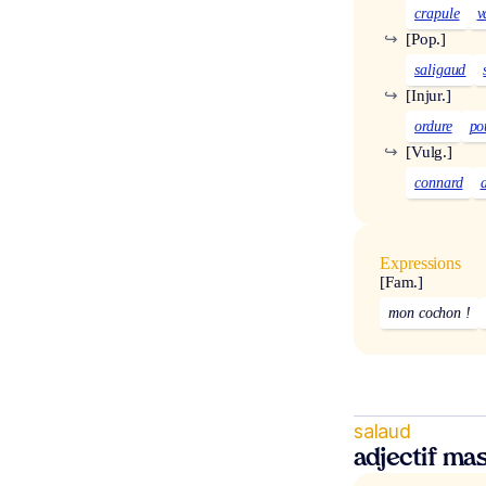
crapule
v
↪
[Pop.]
saligaud
↪
[Injur.]
ordure
po
↪
[Vulg.]
connard
Expressions
[Fam.]
mon cochon !
salaud
adjectif mas