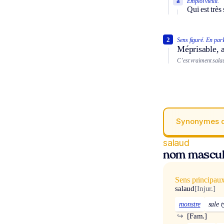
a
Emploi vieilli.
Qui est très 
2
Sens figuré.
En parl
Méprisable, a
C’est vraiment salaud
Synonymes 
salaud
nom mascul
Sens principau
salaud
[Injur.]
monstre
sale 
↪
[Fam.]