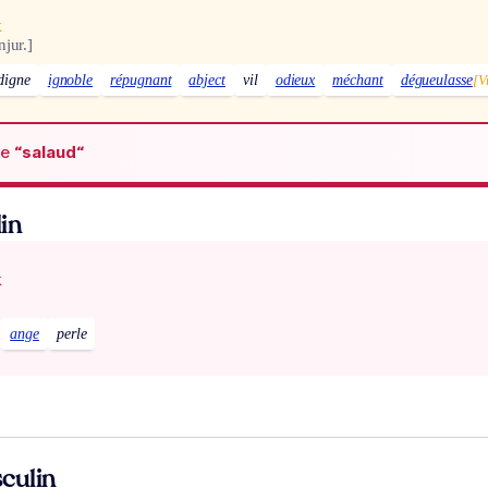
x
njur.]
digne
ignoble
répugnant
abject
vil
odieux
méchant
dégueulasse
[V
de
“salaud“
in
x
ange
perle
culin