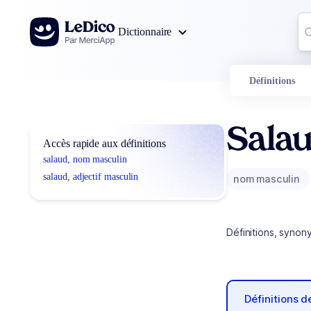
Aller au contenu
Co
Dictionnaire
0
r
Définitions
Sala
Accès rapide aux définitions
salaud, nom masculin
salaud, adjectif masculin
nom masculin
Définitions, synon
Définitions 