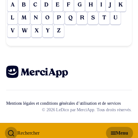
A
B
C
D
E
F
G
H
I
J
K
L
M
N
O
P
Q
R
S
T
U
V
W
X
Y
Z
Mentions légales et conditions générales d’utilisation et de services
© 2026 LeDico par MerciApp. Tous droits réservés.
Rechercher
Menu