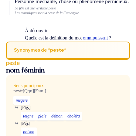
Personne méchante, chose ou phénomène pernicieux.
Sa fille est une véritable peste.
Les moustiques sont la peste de la Camargue.
À découvrir
Quelle est la définition du mot
omnipuissant
?
Synonymes de
“peste“
peste
nom féminin
Sens principaux
peste
[Qqn]
[Fam.]
mégère
↪
[Fig.]
teigne
plaie
démon
choléra
↪
[Péj.]
poison