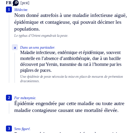
FR
[pɛst]
1
Médecine.
Nom donné autrefois à une maladie infectieuse aiguë,
épidémique et contagieuse, qui pouvait décimer les
populations.
Le typhus d’Orient engendrait la peste.
a
Dans un sens particulier.
Maladie infectieuse, endémique et épidémique, souvent
mortelle en l’absence d’antibiothérapie, due à un bacille
découvert par Yersin, transmise du rat à l’homme par les
piqûres de puces.
Une épidémie de peste nécessite la mise en place de mesures de prévention
draconiennes.
2
Par métonymie.
Épidémie engendrée par cette maladie ou toute autre
maladie contagieuse causant une mortalité élevée.
3
Sens figuré.