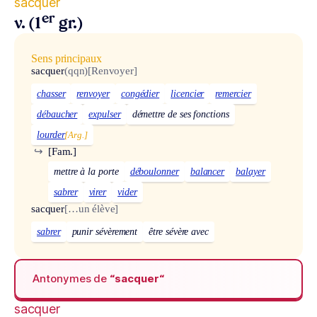
sacquer
er
v. (1
gr.)
Sens principaux
sacquer
(qqn)
[Renvoyer]
chasser
renvoyer
congédier
licencier
remercier
débaucher
expulser
démettre de ses fonctions
lourder
[Arg.]
↪
[Fam.]
mettre à la porte
déboulonner
balancer
balayer
sabrer
virer
vider
sacquer
[…un élève]
sabrer
punir sévèrement
être sévère avec
Antonymes de
“sacquer“
sacquer