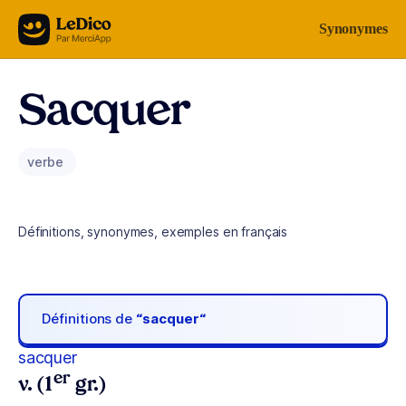
Aller au contenu
Synonymes
Sacquer
verbe
Définitions, synonymes, exemples en français
Définitions de
“sacquer“
sacquer
er
v. (1
gr.)