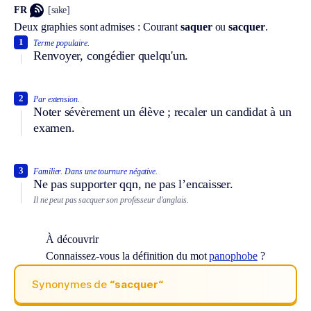
FR
[sake]
Deux graphies sont admises :
Courant
saquer
ou
sacquer
.
1
Terme populaire.
Renvoyer, congédier quelqu'un.
2
Par extension.
Noter sévèrement un élève ; recaler un candidat à un
examen.
3
Familier.
Dans une tournure négative.
Ne pas supporter qqn, ne pas l’encaisser.
Il ne peut pas sacquer son professeur d'anglais.
À découvrir
Connaissez-vous la définition du mot
panophobe
?
Synonymes de
“sacquer“