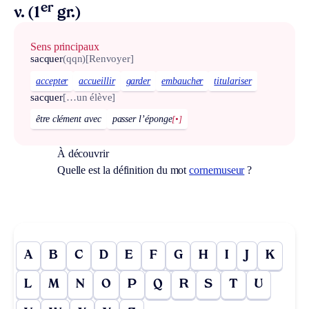
er
v. (1
gr.)
Sens principaux
sacquer
(qqn)
[Renvoyer]
accepter
accueillir
garder
embaucher
titulariser
sacquer
[…un élève]
être clément avec
passer l’éponge
[•]
À découvrir
Quelle est la définition du mot
cornemuseur
?
A
B
C
D
E
F
G
H
I
J
K
L
M
N
O
P
Q
R
S
T
U