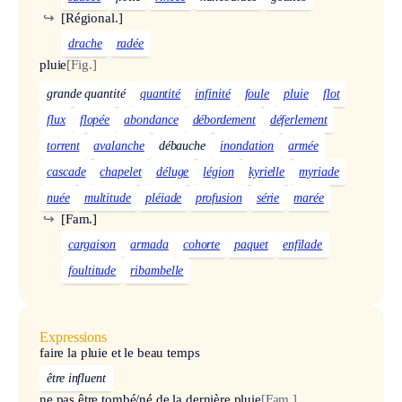
↪
[Régional.]
drache
radée
pluie
[Fig.]
grande quantité
quantité
infinité
foule
pluie
flot
flux
flopée
abondance
débordement
déferlement
torrent
avalanche
débauche
inondation
armée
cascade
chapelet
déluge
légion
kyrielle
myriade
nuée
multitude
pléiade
profusion
série
marée
↪
[Fam.]
cargaison
armada
cohorte
paquet
enfilade
foultitude
ribambelle
Expressions
faire la pluie et le beau temps
être influent
ne pas être tombé/né de la dernière pluie
[Fam.]