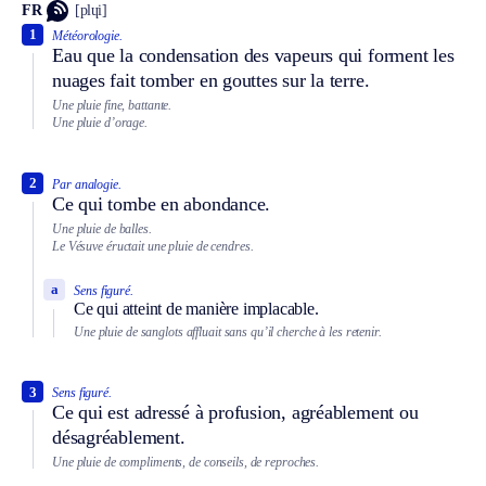
FR
[plɥi]
1
Météorologie.
Eau que la condensation des vapeurs qui forment les
nuages fait tomber en gouttes sur la terre.
Une pluie fine, battante.
Une pluie d’orage.
2
Par analogie.
Ce qui tombe en abondance.
Une pluie de balles.
Le Vésuve éructait une pluie de cendres.
a
Sens figuré.
Ce qui atteint de manière implacable.
Une pluie de sanglots affluait sans qu’il cherche à les retenir.
3
Sens figuré.
Ce qui est adressé à profusion, agréablement ou
désagréablement.
Une pluie de compliments, de conseils, de reproches.