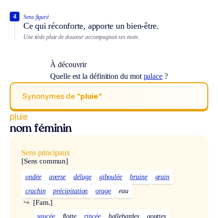
4
Sens figuré.
Ce qui réconforte, apporte un bien-être.
Une tiède pluie de douceur accompagnait ses mots.
À découvrir
Quelle est la définition du mot
palace
?
Synonymes de
“pluie“
pluie
nom féminin
Sens principaux
[Sens commun]
ondée
averse
déluge
giboulée
bruine
grain
crachin
précipitation
orage
eau
↪
[Fam.]
saucée
flotte
rincée
hallebardes
gouttes