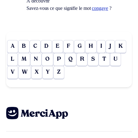
À découvrir
Savez-vous ce que signifie le mot
congaye
?
A
B
C
D
E
F
G
H
I
J
K
L
M
N
O
P
Q
R
S
T
U
V
W
X
Y
Z