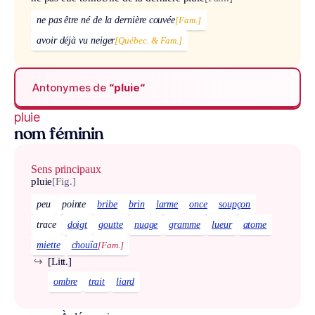
ne pas être né de la dernière couvée
[Fam.]
avoir déjà vu neiger
[Québec. & Fam.]
Antonymes de
“pluie“
pluie
nom féminin
Sens principaux
pluie
[Fig.]
peu
pointe
bribe
brin
larme
once
soupçon
trace
doigt
goutte
nuage
gramme
lueur
atome
miette
chouïa
[Fam.]
↪
[Litt.]
ombre
trait
liard