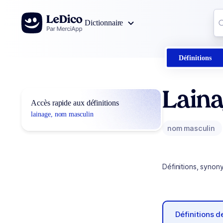
Aller au contenu
Co
Dictionnaire
0
r
Définitions
Lain
Accès rapide aux définitions
lainage, nom masculin
nom masculin
Définitions, synon
Définitions 