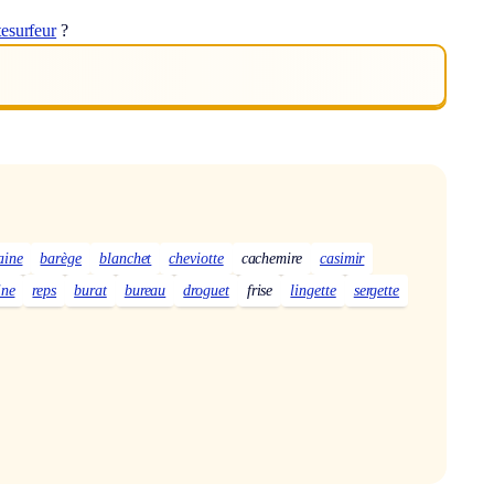
tesurfeur
?
taine
barège
blanchet
cheviotte
cachemire
casimir
ine
reps
burat
bureau
droguet
frise
lingette
sergette