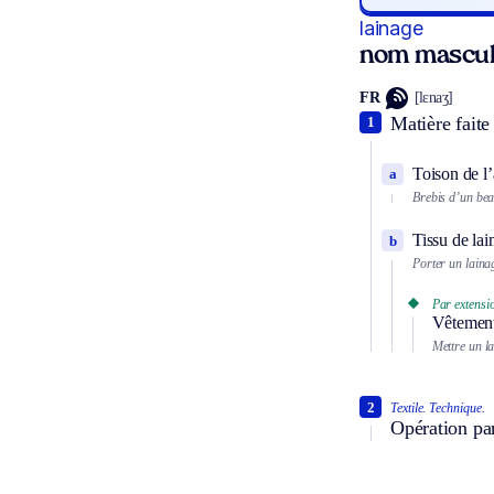
lainage
nom mascul
FR
[lɛnaʒ]
Matière faite
1
Toison de l’
a
Brebis d’un bea
Tissu de lai
b
Porter un laina
Par extensi
Vêtement 
Mettre un l
2
Textile.
Technique.
Opération par 