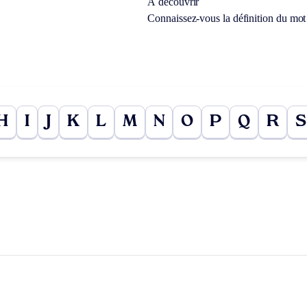
À découvrir
Connaissez-vous la définition du mo
H
I
J
K
L
M
N
O
P
Q
R
S