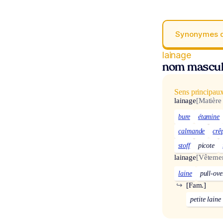
Synonymes 
lainage
nom mascul
Sens principau
lainage
[Matière 
bure
étamine
calmande
crê
stoff
picote
lainage
[Vêteme
laine
pull-ove
↪
[Fam.]
petite laine