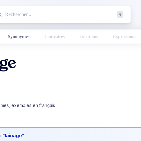
mmencez à chercher un mot dans le dictionnaire :
S
esults found.
Synonymes
Contraires
Locutions
Expressions
age
ymes, exemples en français
de
“lainage“