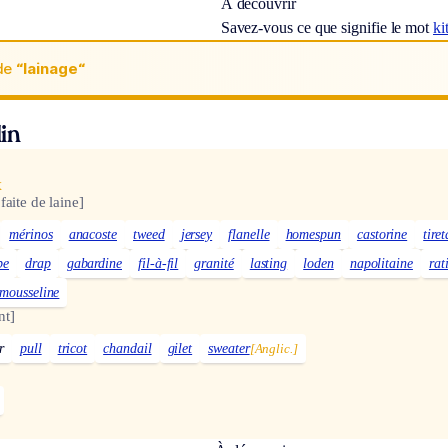
À découvrir
Savez-vous ce que signifie le mot
ki
de
“lainage“
in
x
faite de laine]
mérinos
anacoste
tweed
jersey
flanelle
homespun
castorine
tire
pe
drap
gabardine
fil-à-fil
granité
lasting
loden
napolitaine
rat
mousseline
nt]
r
pull
tricot
chandail
gilet
sweater
[Anglic.]