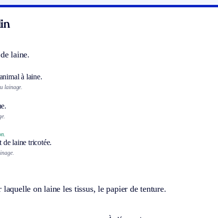
in
 de laine.
animal à laine.
u lainage.
ne.
ge.
on.
de laine tricotée.
ainage.
laquelle on laine les tissus, le papier de tenture.