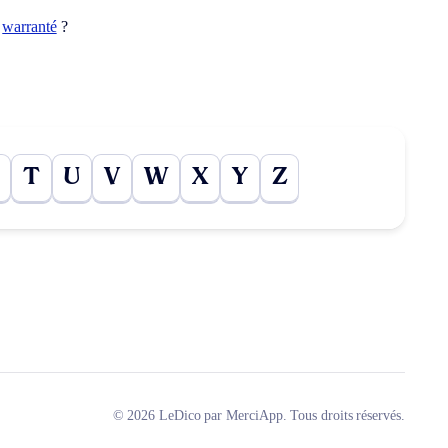
t
warranté
?
T
U
V
W
X
Y
Z
© 2026 LeDico par MerciApp. Tous droits réservés.