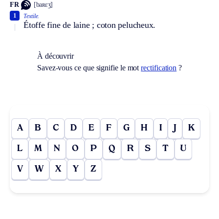
FR
[baʀɛʒ]
1
Textile.
Étoffe fine de laine ; coton pelucheux.
À découvrir
Savez-vous ce que signifie le mot
rectification
?
A
B
C
D
E
F
G
H
I
J
K
L
M
N
O
P
Q
R
S
T
U
V
W
X
Y
Z