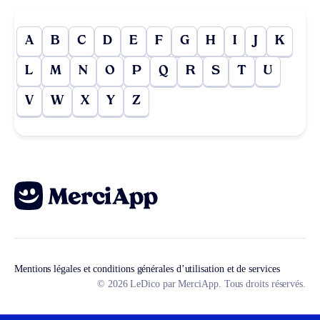
A
B
C
D
E
F
G
H
I
J
K
L
M
N
O
P
Q
R
S
T
U
V
W
X
Y
Z
Mentions légales et conditions générales d’utilisation et de services
© 2026 LeDico par MerciApp. Tous droits réservés.