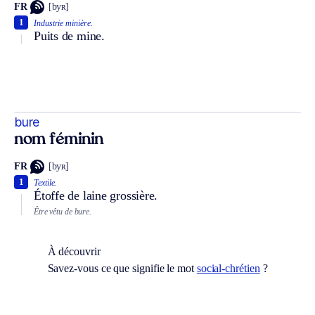
FR
[byʀ]
1
Industrie minière.
Puits de mine.
bure
nom féminin
FR
[byʀ]
1
Textile.
Étoffe de laine grossière.
Être vêtu de bure.
À découvrir
Savez-vous ce que signifie le mot
social-chrétien
?