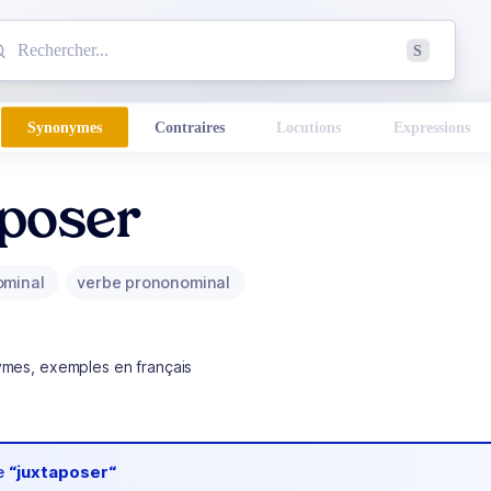
mmencez à chercher un mot dans le dictionnaire :
S
esults found.
Synonymes
Contraires
Locutions
Expressions
aposer
ominal
verbe prononominal
ymes, exemples en français
de
“juxtaposer“