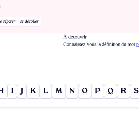
x
se séparer
se décoller
À découvrir
Connaissez-vous la définition du mot
p
H
I
J
K
L
M
N
O
P
Q
R
S