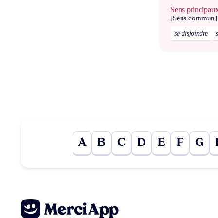
Sens principau
[Sens commun]
se disjoindre
A
B
C
D
E
F
G