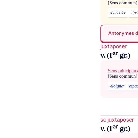
[Sens commun]
s’accoler
s’as
Antonymes 
juxtaposer
er
v. (1
gr.)
Sens principau
[Sens commun]
éloigner
espa
se juxtaposer
er
v. (1
gr.)