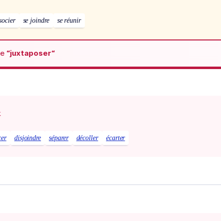
socier
se joindre
se réunir
de
“juxtaposer“
x
cer
disjoindre
séparer
décoller
écarter