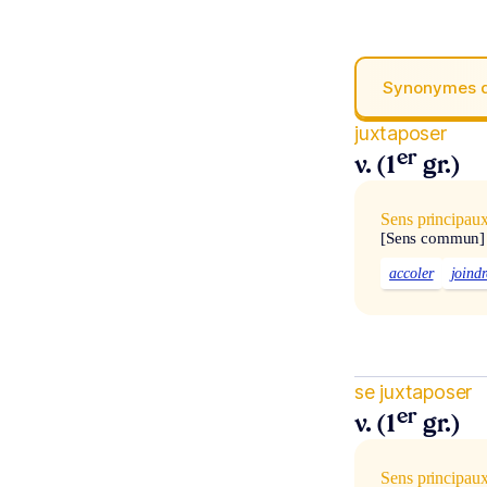
Synonymes 
juxtaposer
er
v. (1
gr.)
Sens principau
[Sens commun]
accoler
joindr
se juxtaposer
er
v. (1
gr.)
Sens principau