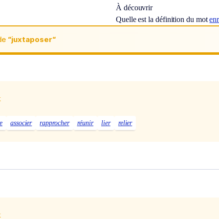
À découvrir
Quelle est la définition du mot
en
de
“juxtaposer“
x
e
associer
rapprocher
réunir
lier
relier
x