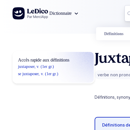
Aller au contenu
Co
Dictionnaire
0
r
Définitions
Juxt
Accès rapide aux définitions
juxtaposer, v. (1er gr.)
se juxtaposer, v. (1er gr.)
verbe non pron
Définitions, synon
Définitions 