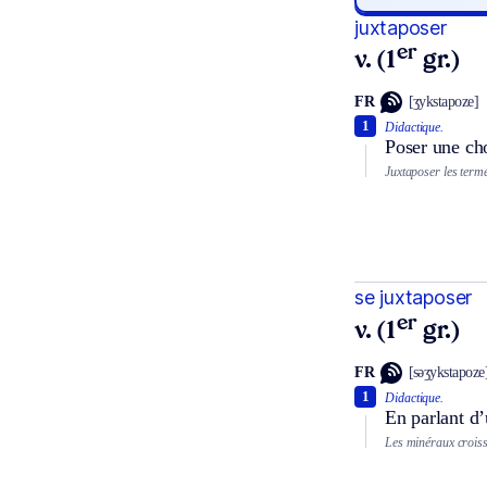
juxtaposer
er
v. (1
gr.)
FR
[ʒykstapoze]
1
Didactique.
Poser une cho
Juxtaposer les terme
se juxtaposer
er
v. (1
gr.)
FR
[səʒykstapoze
1
Didactique.
En parlant d’
Les minéraux croiss