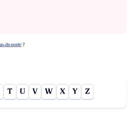
as-de-porte
?
T
U
V
W
X
Y
Z