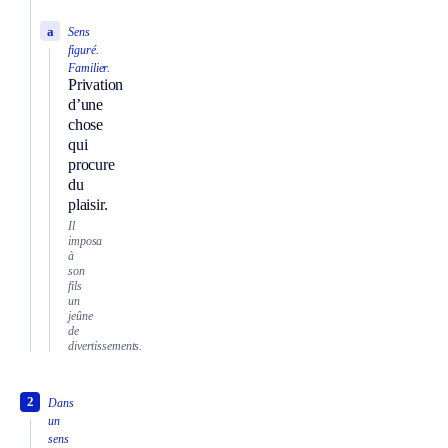
a
Sens
figuré.
Familier.
Privation
d’une
chose
qui
procure
du
plaisir.
Il
imposa
à
son
fils
un
jeûne
de
divertissements.
2
Dans
un
sens