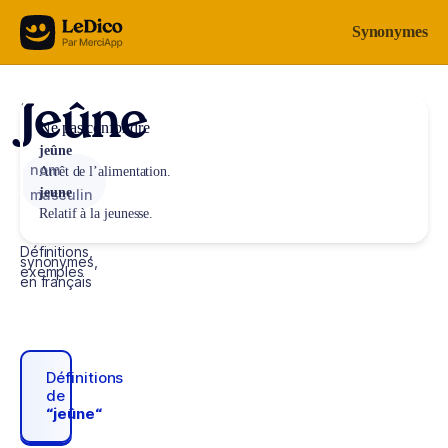
Aller au contenu
Synonymes
Jeûne
Ne pas confondre
jeûne
nom
Arrêt de l’alimentation.
jeune
masculin
Relatif à la jeunesse.
Définitions,
synonymes,
exemples
en français
Définitions
de
“jeûne“