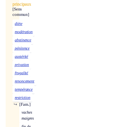
principaux
[Sens
commun]
diète
modération
abstinence
pénitence
austérité
privation
frugalité
renoncement
tempérance
restriction
↪
[Fam.]
vaches
maigres
fin de