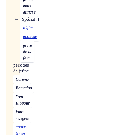
mois
difficile
↪
[Spécialt.]
régime
anorexie
grève
de la
faim
périodes
de jeûne
Carême
Ramadan
Yom
Kippour
jours
maigres
quatre-
temps