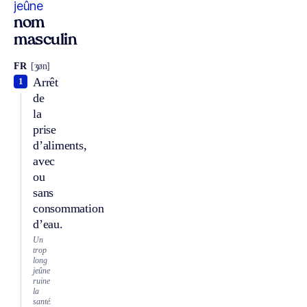
jeûne
nom
masculin
FR
[ʒøn]
Arrêt
1
de
la
prise
d’aliments,
avec
ou
sans
consommation
d’eau.
Un
trop
long
jeûne
ruine
la
santé.