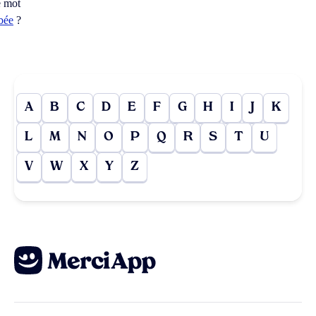
e mot
bée
?
A
B
C
D
E
F
G
H
I
J
K
L
M
N
O
P
Q
R
S
T
U
V
W
X
Y
Z