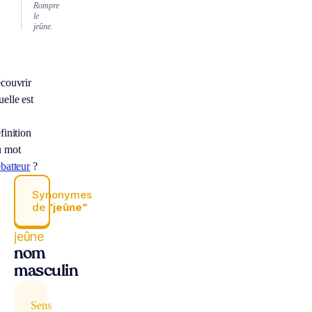
Rompre
le
jeûne.
couvrir
elle est
finition
u mot
batteur
?
Synonymes
de
“jeûne“
jeûne
nom
masculin
Sens