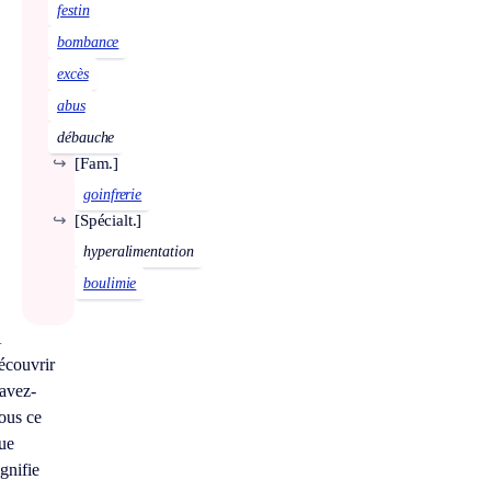
festin
bombance
excès
abus
débauche
↪
[Fam.]
goinfrerie
↪
[Spécialt.]
hyperalimentation
boulimie
À
écouvrir
avez-
ous ce
ue
ignifie