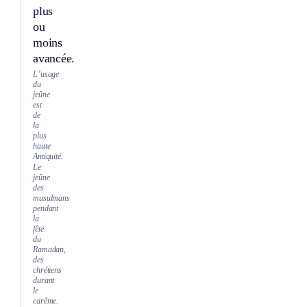
plus
ou
moins
avancée.
L’usage
du
jeûne
est
de
la
plus
haute
Antiquité.
Le
jeûne
des
musulmans
pendant
la
fête
du
Ramadan,
des
chrétiens
durant
le
carême.