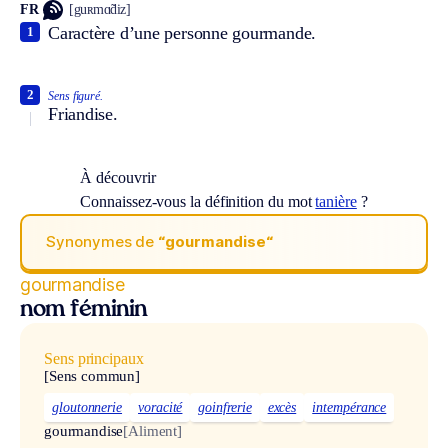
FR
[guʀmɑ̃diz]
Caractère d’une personne gourmande.
1
2
Sens figuré.
Friandise.
À découvrir
Connaissez-vous la définition du mot
tanière
?
Synonymes de
“gourmandise“
gourmandise
nom féminin
Sens principaux
[Sens commun]
gloutonnerie
voracité
goinfrerie
excès
intempérance
gourmandise
[Aliment]