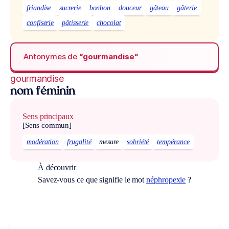
friandise
sucrerie
bonbon
douceur
gâteau
gâterie
confiserie
pâtisserie
chocolat
Antonymes de
“gourmandise“
gourmandise
nom féminin
Sens principaux
[Sens commun]
modération
frugalité
mesure
sobriété
tempérance
À découvrir
Savez-vous ce que signifie le mot
néphropexie
?