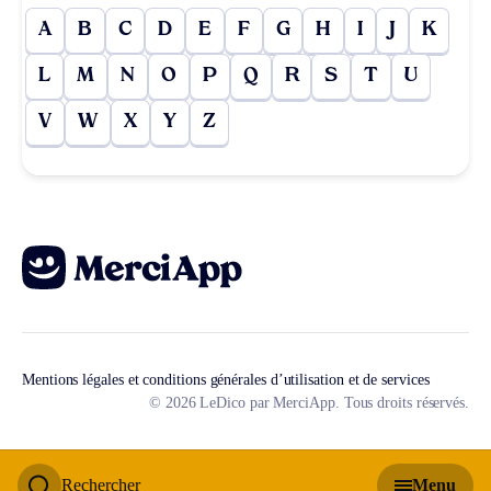
A
B
C
D
E
F
G
H
I
J
K
L
M
N
O
P
Q
R
S
T
U
V
W
X
Y
Z
Mentions légales et conditions générales d’utilisation et de services
© 2026 LeDico par MerciApp. Tous droits réservés.
Rechercher
Menu