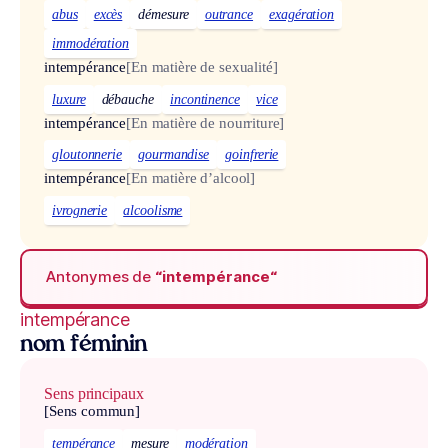
abus
excès
démesure
outrance
exagération
immodération
intempérance
[En matière de sexualité]
luxure
débauche
incontinence
vice
intempérance
[En matière de nourriture]
gloutonnerie
gourmandise
goinfrerie
intempérance
[En matière d’alcool]
ivrognerie
alcoolisme
Antonymes de
“intempérance“
intempérance
nom féminin
Sens principaux
[Sens commun]
tempérance
mesure
modération