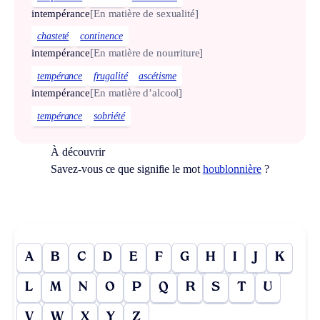
intempérance
[En matière de sexualité]
chasteté
continence
intempérance
[En matière de nourriture]
tempérance
frugalité
ascétisme
intempérance
[En matière d’alcool]
tempérance
sobriété
À découvrir
Savez-vous ce que signifie le mot
houblonnière
?
A
B
C
D
E
F
G
H
I
J
K
L
M
N
O
P
Q
R
S
T
U
V
W
X
Y
Z