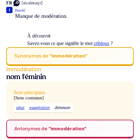
FR
[imɔdeʀasjɔ̃]
1
Inusité.
Manque de modération.
À découvrir
Savez-vous ce que signifie le mot
cribleux
?
Synonymes de
“immodération“
immodération
nom féminin
Sens principaux
[Sens commun]
abus
exagération
démesure
Antonymes de
“immodération“