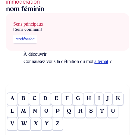
immodération
nom féminin
Sens principaux
[Sens commun]
modération
À découvrir
Connaissez-vous la définition du mot
alternat
?
A
B
C
D
E
F
G
H
I
J
K
L
M
N
O
P
Q
R
S
T
U
V
W
X
Y
Z