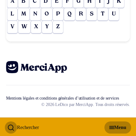
A
B
C
D
E
F
G
H
I
J
K
L
M
N
O
P
Q
R
S
T
U
V
W
X
Y
Z
Mentions légales et conditions générales d’utilisation et de services
© 2026 LeDico par MerciApp. Tous droits réservés.
Rechercher
Menu