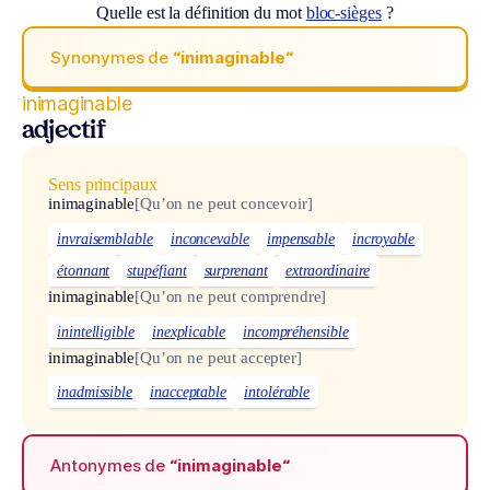
Quelle est la définition du mot
bloc-sièges
?
Synonymes de
“inimaginable“
inimaginable
adjectif
Sens principaux
inimaginable
[Qu’on ne peut concevoir]
invraisemblable
inconcevable
impensable
incroyable
étonnant
stupéfiant
surprenant
extraordinaire
inimaginable
[Qu’on ne peut comprendre]
inintelligible
inexplicable
incompréhensible
inimaginable
[Qu’on ne peut accepter]
inadmissible
inacceptable
intolérable
Antonymes de
“inimaginable“