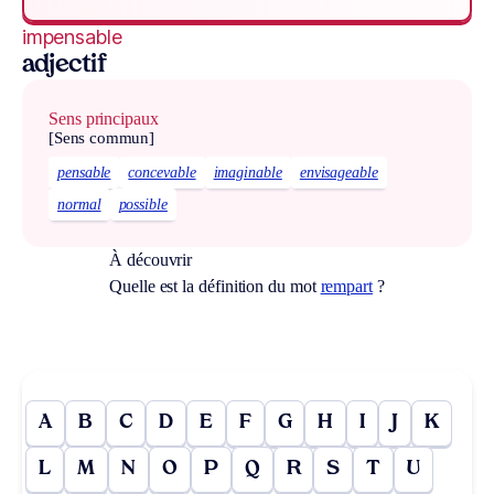
impensable
adjectif
Sens principaux
[Sens commun]
pensable
concevable
imaginable
envisageable
normal
possible
À découvrir
Quelle est la définition du mot
rempart
?
A
B
C
D
E
F
G
H
I
J
K
L
M
N
O
P
Q
R
S
T
U