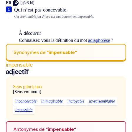
FR
[ɛ̃pɑ̃sabl]
Qui n’est pas concevable.
1
Cet abominable fait divers est tout bonnement impensable.
À découvrir
Connaissez-vous la définition du mot
adiaphorèse
?
Synonymes de
“impensable“
impensable
adjectif
Sens principaux
[Sens commun]
inconcevable
inimaginable
incroyable
invraisemblable
impossible
Antonymes de
“impensable“