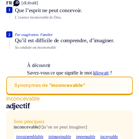
FR
[ɛ̃kɔ̃svabl]
Que l’esprit ne peut concevoir.
1
L’essence inconcevable de Dieu.
2
Par exagération.
Familier.
Qu’il est difficile de comprendre, d’imaginer.
Sa conduite est inconcevable.
À découvrir
Savez-vous ce que signifie le mot
kilowatt
?
Synonymes de
“inconcevable“
inconcevable
adjectif
Sens principaux
inconcevable
[Qu’on ne peut imaginer]
invraisemblable
inimaginable
impensable
incroyable