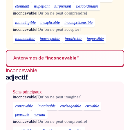
étonnant
stupéfiant
surprenant
extraordinaire
inconcevable
[Qu’on ne peut comprendre]
inintelligible
inexplicable
incompréhensible
inconcevable
[Qu’on ne peut accepter]
inadmissible
inacceptable
intolérable
impossible
Antonymes de
“inconcevable“
inconcevable
adjectif
Sens principaux
inconcevable
[Qu’on ne peut imaginer]
concevable
imaginable
envisageable
croyable
pensable
normal
inconcevable
[Qu’on ne peut comprendre]