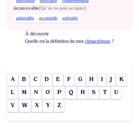
intelligible
explicable
compréhensible
inconcevable
[Qu’on ne peut accepter]
admissible
acceptable
tolérable
À découvrir
Quelle est la définition du mot
climactérique
?
A
B
C
D
E
F
G
H
I
J
K
L
M
N
O
P
Q
R
S
T
U
V
W
X
Y
Z