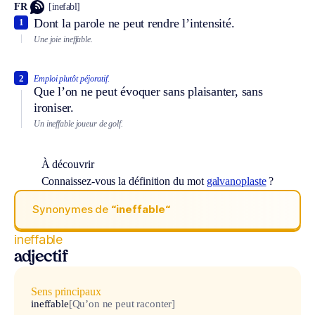
FR
[inefabl]
Dont la parole ne peut rendre l’intensité.
1
Une joie ineffable.
2
Emploi plutôt péjoratif.
Que l’on ne peut évoquer sans plaisanter, sans
ironiser.
Un ineffable joueur de golf.
À découvrir
Connaissez-vous la définition du mot
galvanoplaste
?
Synonymes de
“ineffable“
ineffable
adjectif
Sens principaux
ineffable
[Qu’on ne peut raconter]