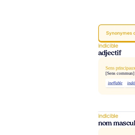
Synonymes 
indicible
adjectif
Sens principau
[Sens commun]
ineffable
indé
indicible
nom mascul