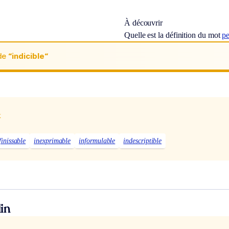
À découvrir
Quelle est la définition du mot
p
de
“indicible“
x
finissable
inexprimable
informulable
indescriptible
in