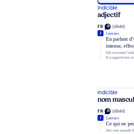
indicible
adjectif
FR
[ɛ̃disibl]
1
Littéraire.
En parlant d’
intense, effr
Elle ressentait l’ind
Il a supporté une so
indicible
nom mascul
FR
[ɛ̃disibl]
1
Littéraire.
Ce qui ne peu
Avec cette nouvelle ba