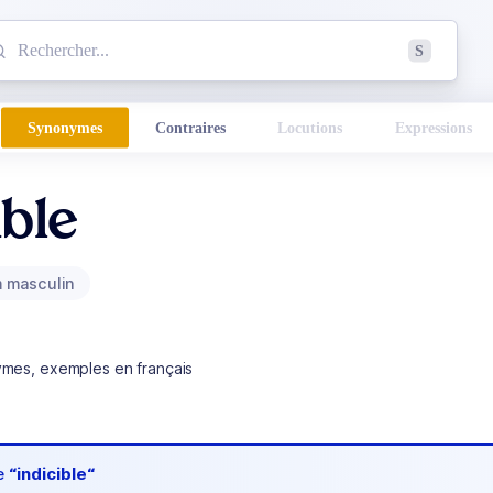
mmencez à chercher un mot dans le dictionnaire :
S
esults found.
Synonymes
Contraires
Locutions
Expressions
ible
 masculin
ymes, exemples en français
de
“indicible“