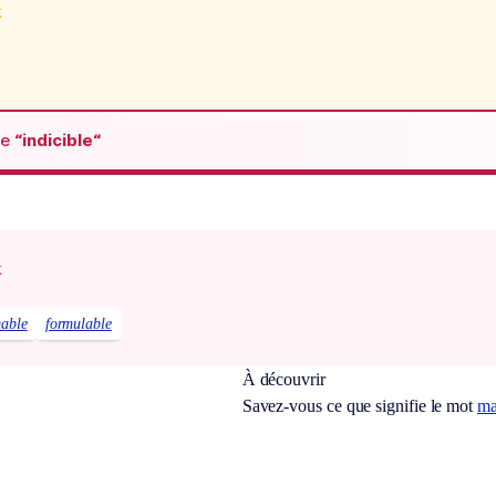
x
de
“indicible“
x
mable
formulable
À découvrir
Savez-vous ce que signifie le mot
ma