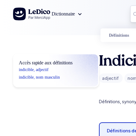
Aller au contenu
Co
Dictionnaire
0
r
Définitions
Indic
Accès rapide aux définitions
indicible, adjectif
indicible, nom masculin
adjectif
nom
Définitions, synon
Définitions 