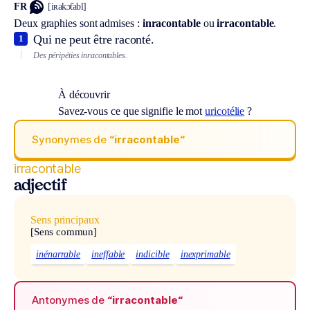
FR
[iʀakɔ̃tabl]
Deux graphies sont admises :
inracontable
ou
irracontable
.
Qui ne peut être raconté.
1
Des péripéties inracontables.
À découvrir
Savez-vous ce que signifie le mot
uricotélie
?
Synonymes de
“irracontable“
irracontable
adjectif
Sens principaux
[Sens commun]
inénarrable
ineffable
indicible
inexprimable
Antonymes de
“irracontable“