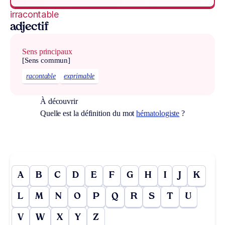
irracontable
adjectif
Sens principaux
[Sens commun]
racontable
exprimable
À découvrir
Quelle est la définition du mot
hématologiste
?
A
B
C
D
E
F
G
H
I
J
K
L
M
N
O
P
Q
R
S
T
U
V
W
X
Y
Z