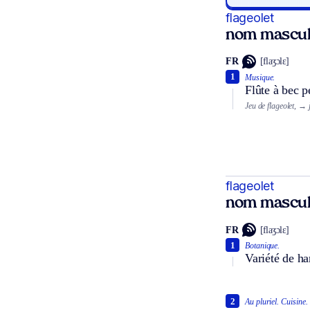
flageolet
nom mascul
FR
[flaʒɔlɛ]
1
Musique.
Flûte à bec p
Jeu de flageolet,
→ j
flageolet
nom mascul
FR
[flaʒɔlɛ]
1
Botanique.
Variété de ha
2
Au pluriel.
Cuisine.