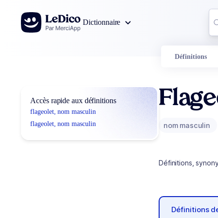
Aller au contenu
Co
Dictionnaire
0
r
Définitions
Flage
Accès rapide aux définitions
flageolet, nom masculin
flageolet, nom masculin
nom masculin
Définitions, synon
Définitions 