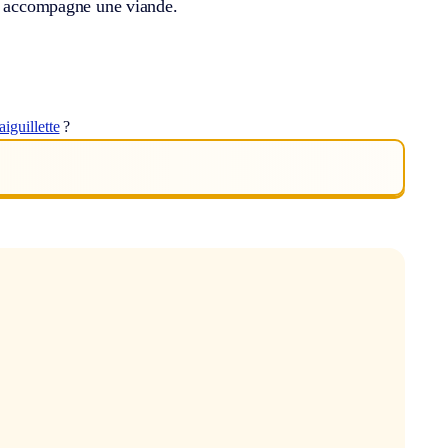
on accompagne une viande.
aiguillette
?