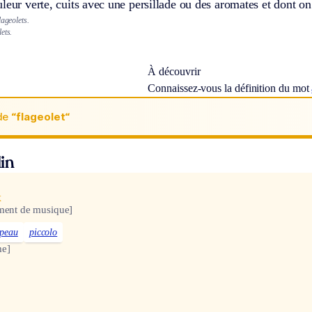
leur verte, cuits avec une persillade ou des aromates et dont 
lageolets.
ets.
À découvrir
Connaissez-vous la définition du mot
de
“flageolet“
in
x
ument de musique]
ipeau
piccolo
e]