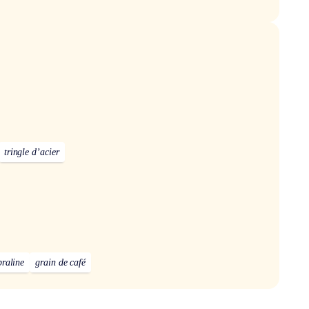
tringle d’acier
praline
grain de café