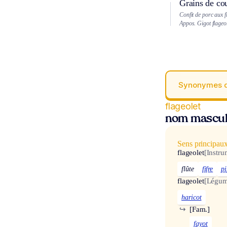
Grains de cou
Confit de porc aux f
Appos.
Gigot flageol
Synonymes 
flageolet
nom mascul
Sens principau
flageolet
[Instr
flûte
fifre
p
flageolet
[Légum
haricot
↪
[Fam.]
fayot