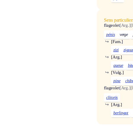
Sens particulier
flageolet
[Arg.]
[
pénis
verge
↪
[Fam.]
zizi
zigou
↪
[Arg.]
queue
bit
↪
[Vulg.]
pine
chib
flageolet
[Arg.]
[
clitoris
↪
[Arg.]
berlingot