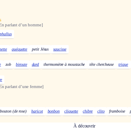
s
En parlant d’un homme]
phallus
nette
quéquette
petit Jésus
saucisse
e
zob
biroute
dard
thermomètre à moustache
tête chercheuse
trique
re
En parlant d’une femme]
bouton (de rose)
haricot
bonbon
cliquette
chibre
clito
framboise
À découvrir