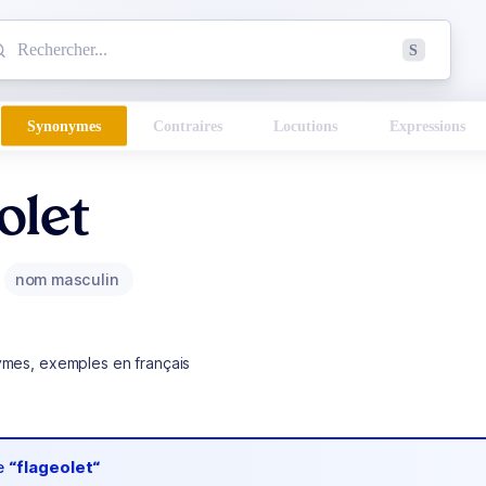
mmencez à chercher un mot dans le dictionnaire :
S
esults found.
Synonymes
Contraires
Locutions
Expressions
olet
nom masculin
ymes, exemples en français
de
“flageolet“