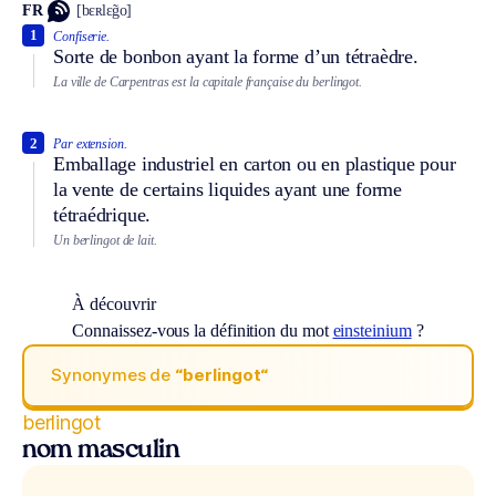
FR
[bɛʀlɛ̃go]
1
Confiserie.
Sorte de bonbon ayant la forme d’un tétraèdre.
La ville de Carpentras est la capitale française du berlingot.
2
Par extension.
Emballage industriel en carton ou en plastique pour
la vente de certains liquides ayant une forme
tétraédrique.
Un berlingot de lait.
À découvrir
Connaissez-vous la définition du mot
einsteinium
?
Synonymes de
“berlingot“
berlingot
nom masculin