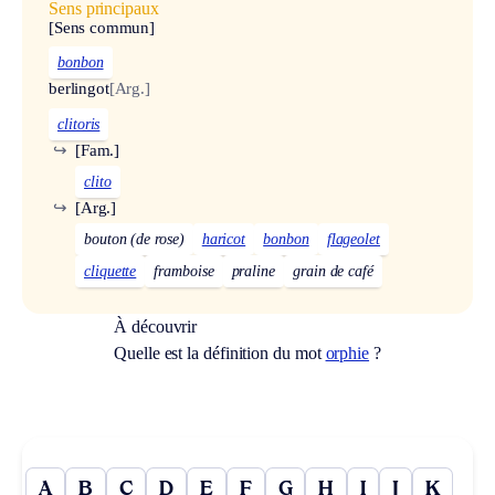
Sens principaux
[Sens commun]
bonbon
berlingot
[Arg.]
clitoris
↪
[Fam.]
clito
↪
[Arg.]
bouton (de rose)
haricot
bonbon
flageolet
cliquette
framboise
praline
grain de café
À découvrir
Quelle est la définition du mot
orphie
?
A
B
C
D
E
F
G
H
I
J
K