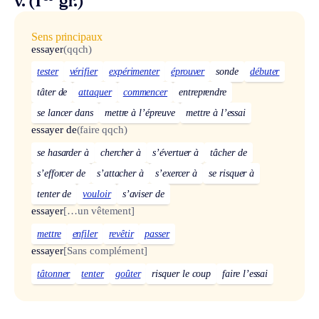
v. (1
gr.)
Sens principaux
essayer
(qqch)
tester
vérifier
expérimenter
éprouver
sonde
débuter
tâter de
attaquer
commencer
entreprendre
se lancer dans
mettre à l’épreuve
mettre à l’essai
essayer de
(faire qqch)
se hasarder à
chercher à
s’évertuer à
tâcher de
s’efforcer de
s’attacher à
s’exercer à
se risquer à
tenter de
vouloir
s’aviser de
essayer
[…un vêtement]
mettre
enfiler
revêtir
passer
essayer
[Sans complément]
tâtonner
tenter
goûter
risquer le coup
faire l’essai