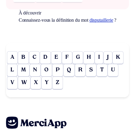
À découvrir
Connaissez-vous la définition du mot
disputaillerie
?
A
B
C
D
E
F
G
H
I
J
K
L
M
N
O
P
Q
R
S
T
U
V
W
X
Y
Z