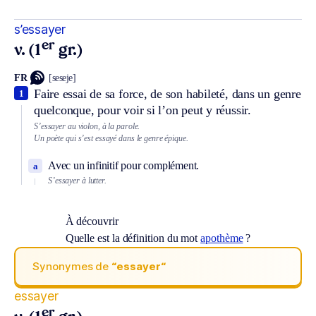
s’essayer
er
v. (1
gr.)
FR
[seseje]
Faire essai de sa force, de son habileté, dans un genre
1
quelconque, pour voir si l’on peut y réussir.
S’essayer au violon, à la parole.
Un poète qui s’est essayé dans le genre épique.
Avec un infinitif pour complément.
a
S’essayer à lutter.
À découvrir
Quelle est la définition du mot
apothème
?
Synonymes de
“essayer“
essayer
er