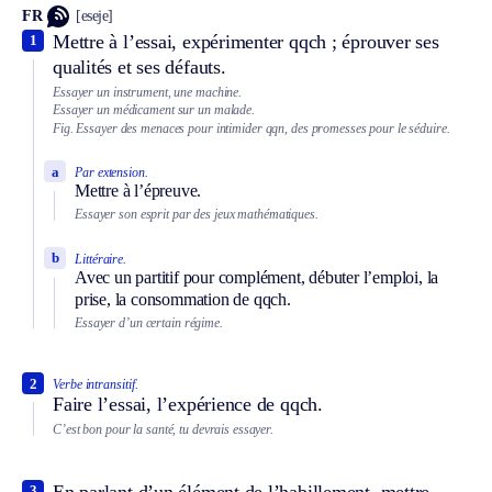
FR
[eseje]
Mettre à l’essai, expérimenter qqch ; éprouver ses
1
qualités et ses défauts.
Essayer un instrument, une machine.
Essayer un médicament sur un malade.
Fig.
Essayer des menaces pour intimider qqn, des promesses pour le séduire.
a
Par extension.
Mettre à l’épreuve.
Essayer son esprit par des jeux mathématiques.
b
Littéraire.
Avec un partitif pour complément, débuter l’emploi, la
prise, la consommation de qqch.
Essayer d’un certain régime.
2
Verbe intransitif.
Faire l’essai, l’expérience de qqch.
C’est bon pour la santé, tu devrais essayer.
En parlant d’un élément de l’habillement, mettre,
3