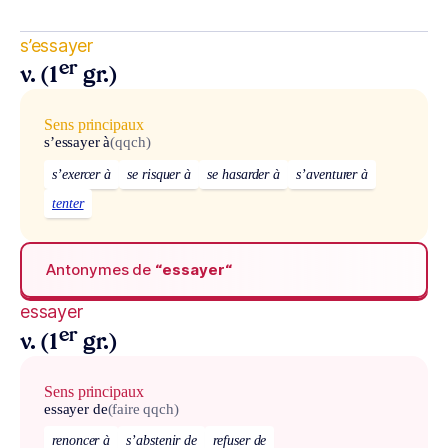
s’essayer
er
v. (1
gr.)
Sens principaux
s’essayer à
(qqch)
s’exercer à
se risquer à
se hasarder à
s’aventurer à
tenter
Antonymes de
“essayer“
essayer
er
v. (1
gr.)
Sens principaux
essayer de
(faire qqch)
renoncer à
s’abstenir de
refuser de