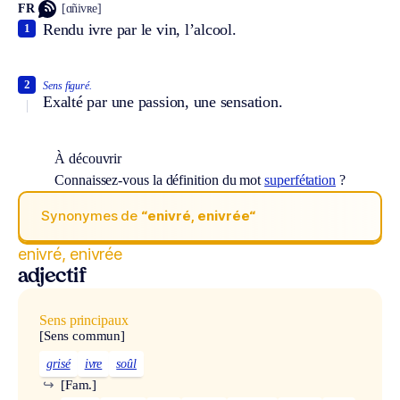
FR
[ɑ̃nivʀe]
Rendu ivre par le vin, l’alcool.
1
2
Sens figuré.
Exalté par une passion, une sensation.
À découvrir
Connaissez-vous la définition du mot
superfétation
?
Synonymes de
“enivré, enivrée“
enivré, enivrée
adjectif
Sens principaux
[Sens commun]
grisé
ivre
soûl
↪
[Fam.]