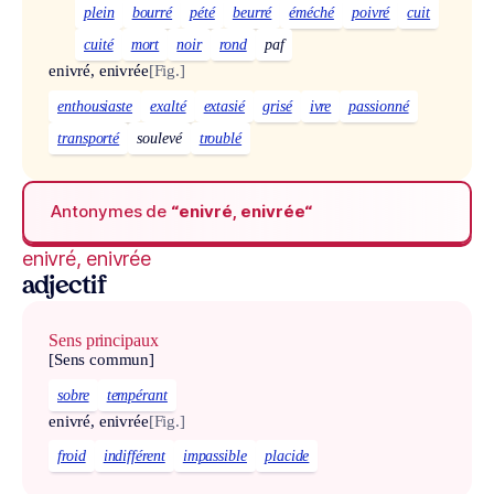
plein
bourré
pété
beurré
éméché
poivré
cuit
cuité
mort
noir
rond
paf
enivré, enivrée
[Fig.]
enthousiaste
exalté
extasié
grisé
ivre
passionné
transporté
soulevé
troublé
Antonymes de
“enivré, enivrée“
enivré, enivrée
adjectif
Sens principaux
[Sens commun]
sobre
tempérant
enivré, enivrée
[Fig.]
froid
indifférent
impassible
placide