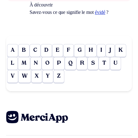
À découvrir
Savez-vous ce que signifie le mot
évidé
?
A
B
C
D
E
F
G
H
I
J
K
L
M
N
O
P
Q
R
S
T
U
V
W
X
Y
Z