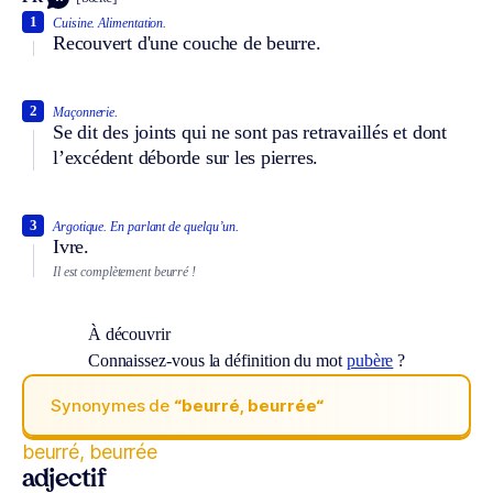
1
Cuisine.
Alimentation.
Recouvert d'une couche de beurre.
2
Maçonnerie.
Se dit des joints qui ne sont pas retravaillés et dont
l’excédent déborde sur les pierres.
3
Argotique.
En parlant de quelqu’un.
Ivre.
Il est complètement beurré !
À découvrir
Connaissez-vous la définition du mot
pubère
?
Synonymes de
“beurré, beurrée“
beurré, beurrée
adjectif