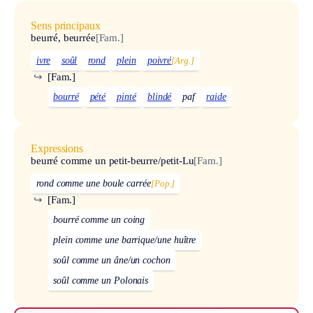
Sens principaux
beurré, beurrée
[Fam.]
ivre
soûl
rond
plein
poivré
[Arg.]
↪
[Fam.]
bourré
pété
pinté
blindé
paf
raide
Expressions
beurré comme un petit-beurre/petit-Lu
[Fam.]
rond comme une boule carrée
[Pop.]
↪
[Fam.]
bourré comme un coing
plein comme une barrique/une huître
soûl comme un âne/un cochon
soûl comme un Polonais