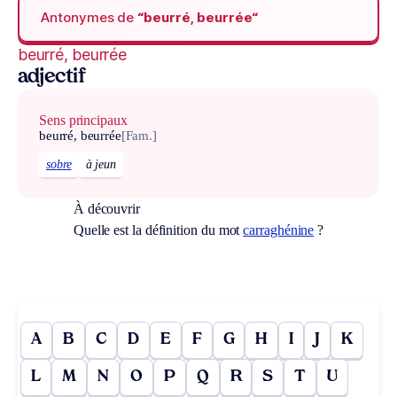
Antonymes de
“beurré, beurrée“
beurré, beurrée
adjectif
Sens principaux
beurré, beurrée
[Fam.]
sobre
à jeun
À découvrir
Quelle est la définition du mot
carraghénine
?
A
B
C
D
E
F
G
H
I
J
K
L
M
N
O
P
Q
R
S
T
U