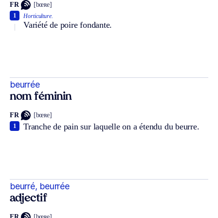
FR
[bœʀe]
1
Horticulture.
Variété de poire fondante.
beurrée
nom féminin
FR
[bœʀe]
Tranche de pain sur laquelle on a étendu du beurre.
1
beurré, beurrée
adjectif
FR
[bœʀe]