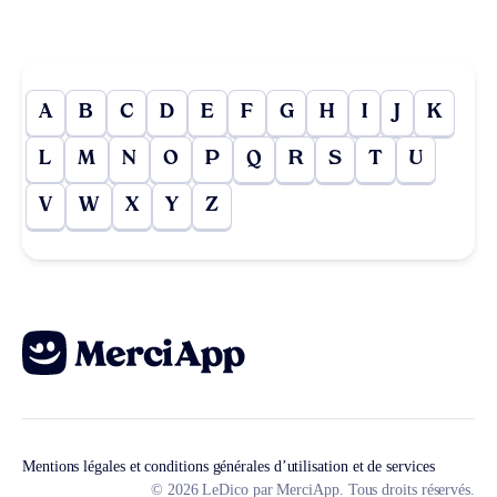
A
B
C
D
E
F
G
H
I
J
K
L
M
N
O
P
Q
R
S
T
U
V
W
X
Y
Z
Mentions légales et conditions générales d’utilisation et de services
© 2026 LeDico par MerciApp. Tous droits réservés.