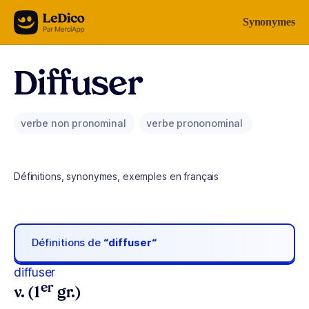
Aller au contenu
Synonymes
Diffuser
verbe non pronominal
verbe prononominal
Définitions, synonymes, exemples en français
Définitions de
“diffuser“
diffuser
er
v. (1
gr.)