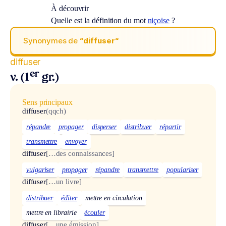
À découvrir
Quelle est la définition du mot
niçoise
?
Synonymes de
“diffuser“
diffuser
er
v. (1
gr.)
Sens principaux
diffuser
(qqch)
répandre
propager
disperser
distribuer
répartir
transmettre
envoyer
diffuser
[…des connaissances]
vulgariser
propager
répandre
transmettre
populariser
diffuser
[…un livre]
distribuer
éditer
mettre en circulation
mettre en librairie
écouler
diffuser
[…une émission]