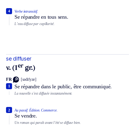
4
Verbe intransitif.
Se répandre en tous sens.
L’eau diffuse par capillarité.
se diffuser
er
v. (1
gr.)
FR
[sədifyze]
Se répandre dans le public, être communiqué.
1
La nouvelle s’est diffusée instantanément.
2
Au passif.
Édition.
Commerce.
Se vendre.
Un roman qui paraît avant l’été se diffuse bien.