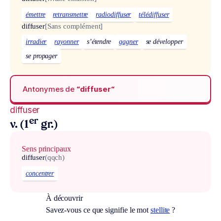
émettre
retransmettre
radiodiffuser
télédiffuser
diffuser
[Sans complément]
irradier
rayonner
s’étendre
gagner
se développer
se propager
Antonymes de
“diffuser“
diffuser
er
v. (1
gr.)
Sens principaux
diffuser
(qqch)
concentrer
À découvrir
Savez-vous ce que signifie le mot
stellite
?