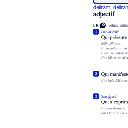
délirant, délira
adjectif
FR
[deliʀɑ̃, deliʀɑ
1
Emploi vieilli.
Qui présente 
Folie délirante.
Un malade qui a des
P. ext.
Un malade dél
Une folie tantôt déli
Qui manifeste
2
Une foule délirante a
3
Sens figuré.
Qui s’exprim
Une joie délirante.
Ellipt
Fam.
C’est dé