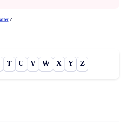
affer
?
T
U
V
W
X
Y
Z