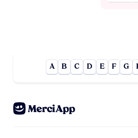
A
B
C
D
E
F
G