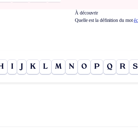
À découvrir
Quelle est la définition du mot
éc
H
I
J
K
L
M
N
O
P
Q
R
S