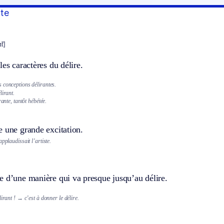
nte
̃t]
les caractères du délire.
 conceptions délirantes.
irant.
rante, tantôt hébétée.
 une grande excitation.
pplaudissait l’artiste.
e d’une manière qui va presque jusqu’au délire.
lirant !
→ c’est à donner le délire.