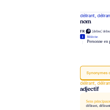
délirant, délira
nom
FR
[deliʀɑ̃, deliʀɑ
1
Médecine.
Personne en p
Synonymes 
délirant, délira
adjectif
Sens principau
délirant, déliran