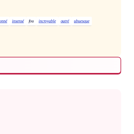
onné
insensé
fou
incroyable
outré
ubuesque