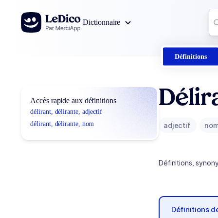
Aller au contenu
Co
Dictionnaire
0
r
Définitions
Délir
Accès rapide aux définitions
délirant, délirante, adjectif
délirant, délirante, nom
adjectif
no
Définitions, synon
Définitions 