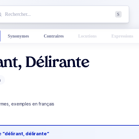
mmencez à chercher un mot dans le dictionnaire :
S
esults found.
Synonymes
Contraires
Locutions
Expressions
ant, Délirante
m
ymes, exemples en français
de
“délirant, délirante“