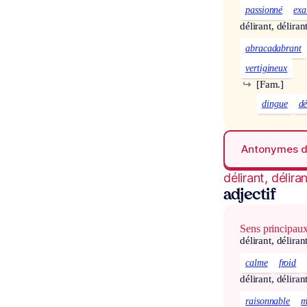
passionné
exa
délirant, déliran
abracadabrant
vertigineux
↪
[Fam.]
dingue
d
Antonymes 
délirant, délira
adjectif
Sens principau
délirant, déliran
calme
froid
délirant, déliran
raisonnable
m