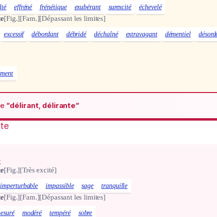
lté
effréné
frénétique
exubérant
surexcité
échevelé
te
[Fig.]
[Fam.]
[Dépassant les limites]
excessif
débordant
débridé
déchaîné
extravagant
démentiel
désord
ément
de
“délirant, délirante“
nte
x
te
[Fig.]
[Très excité]
imperturbable
impassible
sage
tranquille
te
[Fig.]
[Fam.]
[Dépassant les limites]
esuré
modéré
tempéré
sobre