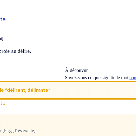
nte
̃t]
roie au délire.
À découvrir
Savez-vous ce que signifie le mot
ba
de
“délirant, délirante“
nte
x
te
[Fig.]
[Très excité]