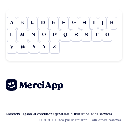
A
B
C
D
E
F
G
H
I
J
K
L
M
N
O
P
Q
R
S
T
U
V
W
X
Y
Z
Mentions légales et conditions générales d’utilisation et de services
© 2026 LeDico par MerciApp. Tous droits réservés.