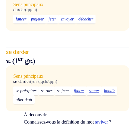
Sens principaux
darder
(qqch)
lancer
projeter
jeter
envoyer
décocher
se darder
er
v. (1
gr.)
Sens principaux
se darder
(sur qqch/qqn)
se précipiter
se ruer
se jeter
foncer
sauter
bondir
aller droit
À découvrir
Connaissez-vous la définition du mot
raviver
?