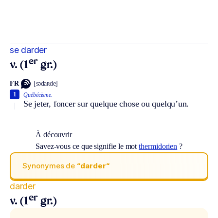
se darder
er
v. (1
gr.)
FR
[sədaʀde]
1
Québécisme.
Se jeter, foncer sur quelque chose ou quelqu’un.
À découvrir
Savez-vous ce que signifie le mot
thermidorien
?
Synonymes de
“darder“
darder
er
v. (1
gr.)