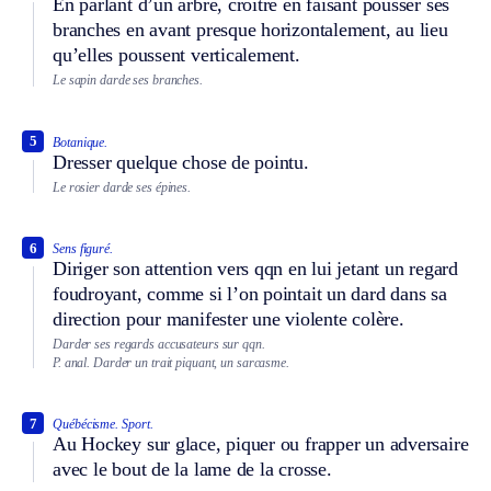
En parlant d’un arbre, croître en faisant pousser ses
branches en avant presque horizontalement, au lieu
qu’elles poussent verticalement.
Le sapin darde ses branches.
5
Botanique.
Dresser quelque chose de pointu.
Le rosier darde ses épines.
6
Sens figuré.
Diriger son attention vers qqn en lui jetant un regard
foudroyant, comme si l’on pointait un dard dans sa
direction pour manifester une violente colère.
Darder ses regards accusateurs sur qqn.
P. anal.
Darder un trait piquant, un sarcasme.
7
Québécisme.
Sport.
Au Hockey sur glace, piquer ou frapper un adversaire
avec le bout de la lame de la crosse.