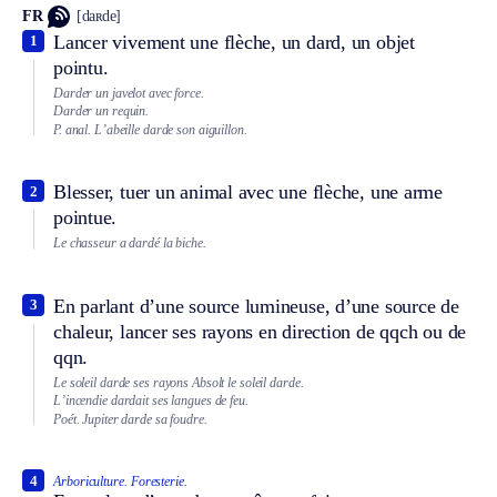
FR
[daʀde]
Lancer vivement une flèche, un dard, un objet
1
pointu.
Darder un javelot avec force.
Darder un requin.
P. anal.
L’abeille darde son aiguillon.
Blesser, tuer un animal avec une flèche, une arme
2
pointue.
Le chasseur a dardé la biche.
En parlant d’une source lumineuse, d’une source de
3
chaleur, lancer ses rayons en direction de qqch ou de
qqn.
Le soleil darde ses rayons
Absolt
le soleil darde.
L’incendie dardait ses langues de feu.
Poét.
Jupiter darde sa foudre.
4
Arboriculture.
Foresterie.