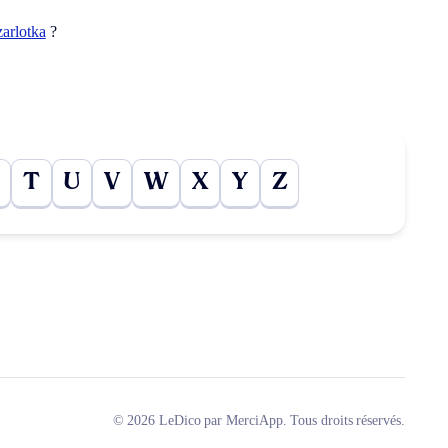
zarlotka
?
T
U
V
W
X
Y
Z
© 2026 LeDico par MerciApp. Tous droits réservés.