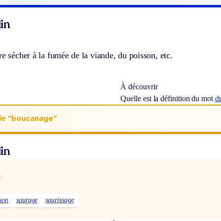
in
re sécher à la fumée de la viande, du poisson, etc.
À découvrir
Quelle est la définition du mot
d
de
“boucanage“
in
x
son
saurage
saurissage