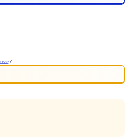
rosse
?