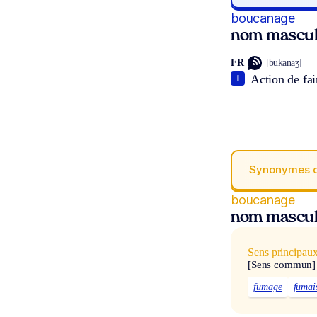
boucanage
nom mascul
FR
[bukanaʒ]
Action de fai
1
Synonymes 
boucanage
nom mascul
Sens principau
[Sens commun]
fumage
fumai