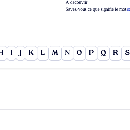
À découvrir
Savez-vous ce que signifie le mot
s
H
I
J
K
L
M
N
O
P
Q
R
S