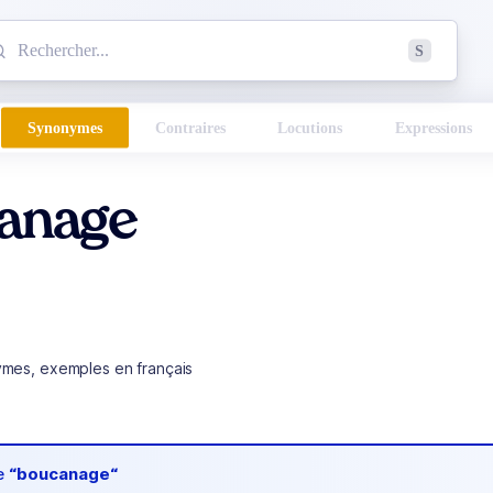
mmencez à chercher un mot dans le dictionnaire :
S
esults found.
Synonymes
Contraires
Locutions
Expressions
anage
ymes, exemples en français
de
“boucanage“