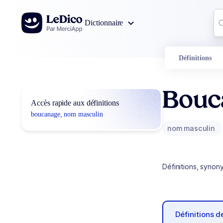
Aller au contenu
Co
Dictionnaire
0
r
Définitions
Bouc
Accès rapide aux définitions
boucanage, nom masculin
nom masculin
Définitions, synon
Définitions 