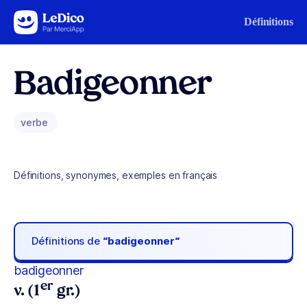
Aller au contenu
Définitions
Badigeonner
verbe
Définitions, synonymes, exemples en français
Définitions de
“badigeonner“
badigeonner
er
v. (1
gr.)