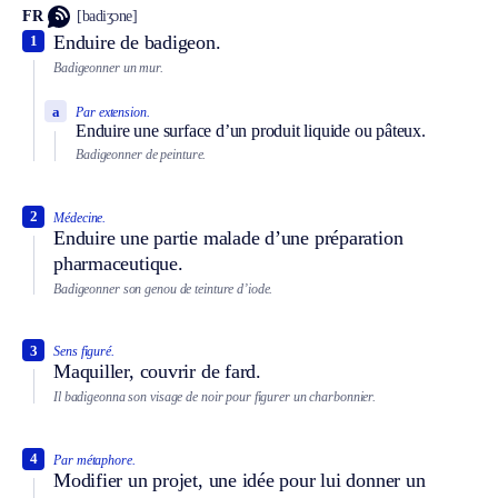
FR
[badiʒɔne]
Enduire de badigeon.
1
Badigeonner un mur.
a
Par extension.
Enduire une surface d’un produit liquide ou pâteux.
Badigeonner de peinture.
2
Médecine.
Enduire une partie malade d’une préparation
pharmaceutique.
Badigeonner son genou de teinture d’iode.
3
Sens figuré.
Maquiller, couvrir de fard.
Il badigeonna son visage de noir pour figurer un charbonnier.
4
Par métaphore.
Modifier un projet, une idée pour lui donner un