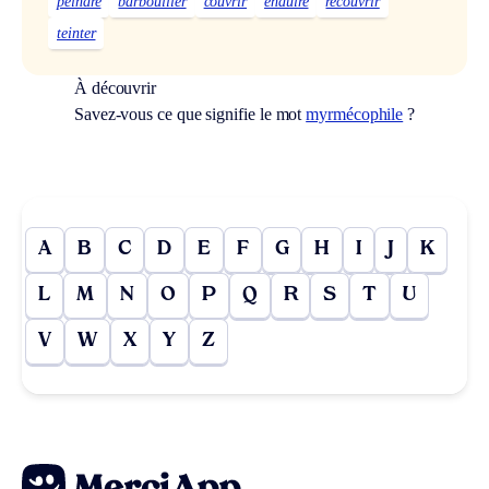
peindre
barbouiller
couvrir
enduire
recouvrir
teinter
À découvrir
Savez-vous ce que signifie le mot
myrmécophile
?
A
B
C
D
E
F
G
H
I
J
K
L
M
N
O
P
Q
R
S
T
U
V
W
X
Y
Z