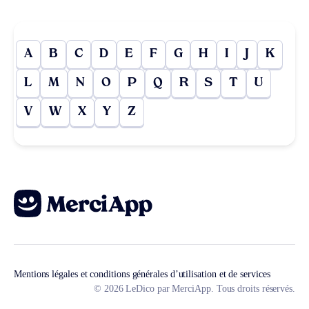
A
B
C
D
E
F
G
H
I
J
K
L
M
N
O
P
Q
R
S
T
U
V
W
X
Y
Z
Mentions légales et conditions générales d’utilisation et de services
© 2026 LeDico par MerciApp. Tous droits réservés.