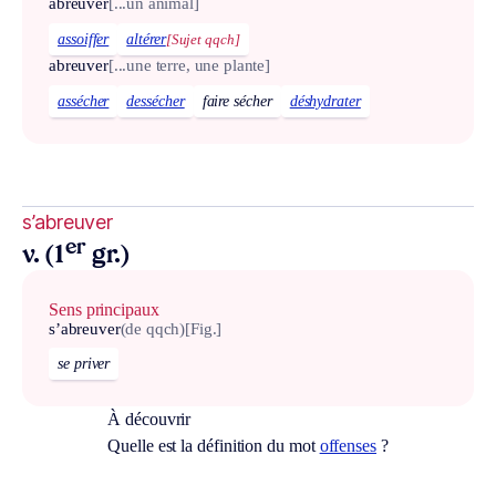
abreuver
[...un animal]
assoiffer
altérer
[Sujet qqch]
abreuver
[...une terre, une plante]
assécher
dessécher
faire sécher
déshydrater
s’abreuver
er
v. (1
gr.)
Sens principaux
s’abreuver
(de qqch)
[Fig.]
se priver
À découvrir
Quelle est la définition du mot
offenses
?