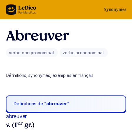
Aller au contenu
Synonymes
Abreuver
verbe non pronominal
verbe prononominal
Définitions, synonymes, exemples en français
Définitions de
“abreuver“
abreuver
er
v. (1
gr.)