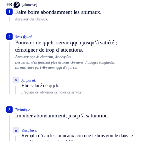
FR
[abʀœve]
Faire boire abondamment les animaux.
1
Abreuver des chevaux.
2
Sens figuré.
Pourvoir de qqch, servir qqch jusqu’à satiété ;
témoigner de trop d’attentions.
Abreuver qqn de chagrins, de dégoûts.
Les séries n’en finissent plus de nous abreuver d’images sanglantes.
En mauvaise part
Abreuver qqn d’injures.
a
Au passif.
Être saturé de qqch.
L’équipe est abreuvée de notes de service.
3
Technique.
Imbiber abondamment, jusqu’à saturation.
a
Viticulture.
Remplir d’eau les tonneaux afin que le bois gonfle dans le