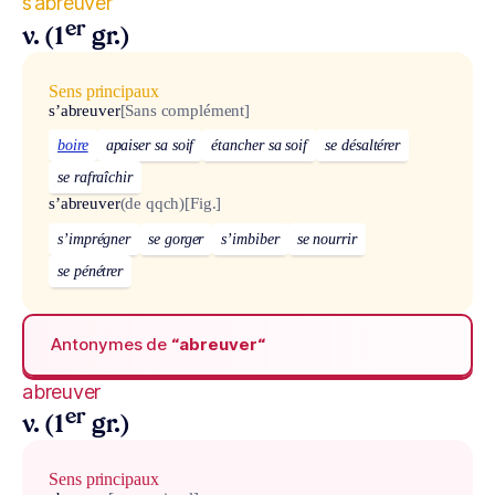
s’abreuver
er
v. (1
gr.)
Sens principaux
s’abreuver
[Sans complément]
boire
apaiser sa soif
étancher sa soif
se désaltérer
se rafraîchir
s’abreuver
(de qqch)
[Fig.]
s’imprégner
se gorger
s’imbiber
se nourrir
se pénétrer
Antonymes de
“abreuver“
abreuver
er
v. (1
gr.)
Sens principaux