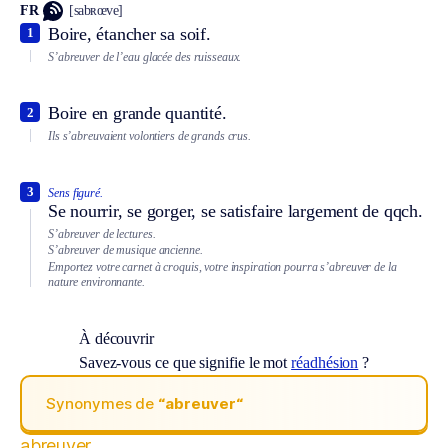
FR
[sabʀœve]
Boire, étancher sa soif.
1
S’abreuver de l’eau glacée des ruisseaux.
Boire en grande quantité.
2
Ils s’abreuvaient volontiers de grands crus.
3
Sens figuré.
Se nourrir, se gorger, se satisfaire largement de qqch.
S’abreuver de lectures.
S’abreuver de musique ancienne.
Emportez votre carnet à croquis, votre inspiration pourra s’abreuver de la
nature environnante.
À découvrir
Savez-vous ce que signifie le mot
réadhésion
?
Synonymes de
“abreuver“
abreuver