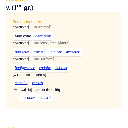
er
v. (1
gr.)
Sens principaux
abreuver
[...un animal]
faire boire
désaltérer
abreuver
[...une terre, une plante]
humecter
arroser
imbiber
hydrater
abreuver
[...une surface]
badigeonner
enduire
imbiber
[...de compliments]
combler
couvrir
↪
[...d’injures ou de critiques]
accabler
couvrir