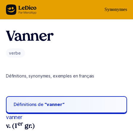
Aller au contenu
Synonymes
Vanner
verbe
Définitions, synonymes, exemples en français
Définitions de
“vanner“
vanner
er
v. (1
gr.)