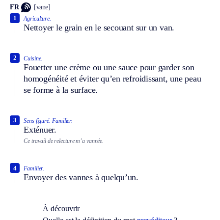
FR
[vane]
1
Agriculture.
Nettoyer le grain en le secouant sur un van.
2
Cuisine.
Fouetter une crème ou une sauce pour garder son
homogénéité et éviter qu’en refroidissant, une peau
se forme à la surface.
3
Sens figuré.
Familier.
Exténuer.
Ce travail de relecture m’a vannée.
4
Familier.
Envoyer des vannes à quelqu’un.
À découvrir