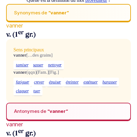
Quelle est la définition du mot
provéditeur
?
Synonymes de
“vanner“
vanner
er
v. (1
gr.)
Sens principaux
vanner
[…des grains]
tamiser
sasser
nettoyer
vanner
(qqn)
[Fam.]
[Fig.]
fatiguer
crever
épuiser
éreinter
exténuer
harasser
claquer
tuer
Antonymes de
“vanner“
vanner
er
v. (1
gr.)