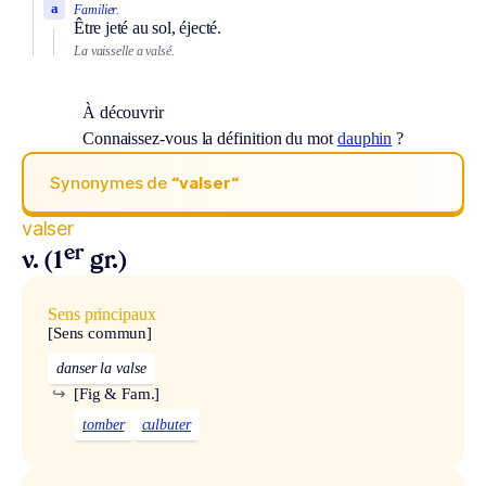
a
Familier.
Être jeté au sol, éjecté.
La vaisselle a valsé.
À découvrir
Connaissez-vous la définition du mot
dauphin
?
Synonymes de
“valser“
valser
er
v. (1
gr.)
Sens principaux
[Sens commun]
danser la valse
↪
[Fig & Fam.]
tomber
culbuter