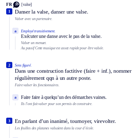
FR
[valse]
Danser la valse, danser une valse.
1
Valser avec un partenaire.
a
Employé transitivement.
Exécuter une danse avec le pas de la valse.
Valser un menuet.
Au passif
Cette musique est assez rapide pour être valsée.
2
Sens figuré.
Dans une construction factitive (faire + inf.), nommer
régulièrement qqn à un autre poste.
Faire valser les fonctionnaires.
Faire faire à quelqu’un des démarches vaines.
a
Ils l’ont fait valser pour son permis de construire.
En parlant d’un inanimé, tournoyer, virevolter.
3
Les feuilles des platanes valsaient dans la cour d’école.