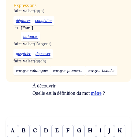
Expressions
faire valser
(qqn)
déplacer
congédier
↪
[Fam.]
balancer
faire valser
(l’argent)
gaspiller
dépenser
faire valser
(qqch)
envoyer valdinguer
envoyer promener
envoyer balader
À découvrir
Quelle est la définition du mot
mètre
?
A
B
C
D
E
F
G
H
I
J
K