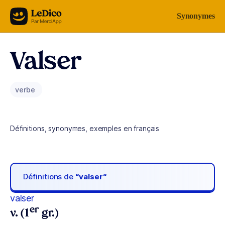
Aller au contenu
Synonymes
Valser
verbe
Définitions, synonymes, exemples en français
Définitions de
“valser“
valser
er
v. (1
gr.)