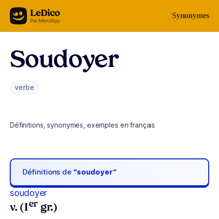
Aller au contenu
Synonymes
Soudoyer
verbe
Définitions, synonymes, exemples en français
Définitions de
“soudoyer“
soudoyer
er
v. (1
gr.)