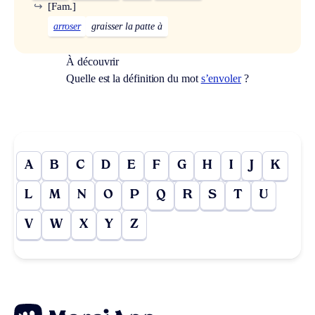
↪
[Fam.]
arroser
graisser la patte à
À découvrir
Quelle est la définition du mot
s’envoler
?
A
B
C
D
E
F
G
H
I
J
K
L
M
N
O
P
Q
R
S
T
U
V
W
X
Y
Z