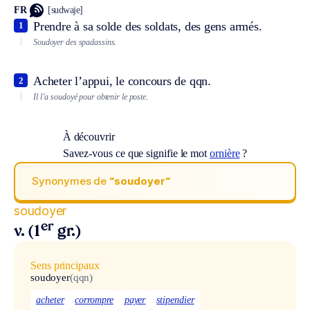
FR
[sudwaje]
Prendre à sa solde des soldats, des gens armés.
1
Soudoyer des spadassins.
Acheter l’appui, le concours de qqn.
2
Il l’a soudoyé pour obtenir le poste.
À découvrir
Savez-vous ce que signifie le mot
ornière
?
Synonymes de
“soudoyer“
soudoyer
er
v. (1
gr.)
Sens principaux
soudoyer
(qqn)
acheter
corrompre
payer
stipendier