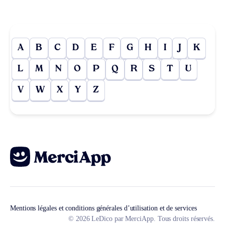
A
B
C
D
E
F
G
H
I
J
K
L
M
N
O
P
Q
R
S
T
U
V
W
X
Y
Z
Mentions légales et conditions générales d’utilisation et de services
© 2026 LeDico par MerciApp. Tous droits réservés.