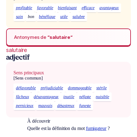
profitable
favorable
bienfaisant
efficace
avantageux
sain
bon
bénéfique
utile
salubre
Antonymes de
“salutaire“
salutaire
adjectif
Sens principaux
[Sens commun]
défavorable
préjudiciable
dommageable
stérile
fâcheux
désavantageux
inutile
néfaste
nuisible
pernicieux
mauvais
désastreux
funeste
À découvrir
Quelle est la définition du mot
fumigateur
?