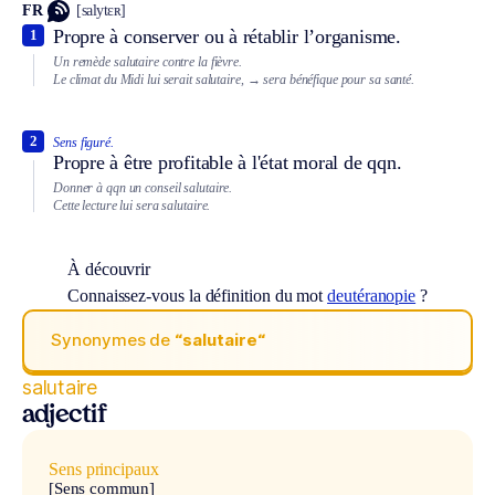
FR
[salytɛʀ]
Propre à conserver ou à rétablir l’organisme.
1
Un remède salutaire contre la fièvre.
Le climat du Midi lui serait salutaire,
→ sera bénéfique pour sa santé.
2
Sens figuré.
Propre à être profitable à l'état moral de qqn.
Donner à qqn un conseil salutaire.
Cette lecture lui sera salutaire.
À découvrir
Connaissez-vous la définition du mot
deutéranopie
?
Synonymes de
“salutaire“
salutaire
adjectif
Sens principaux
[Sens commun]