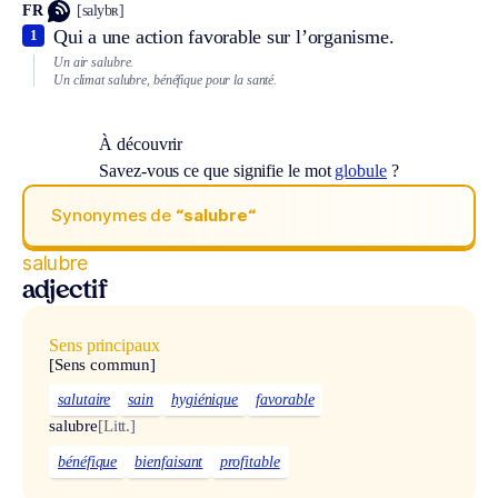
FR
[salybʀ]
Qui a une action favorable sur l’organisme.
1
Un air salubre.
Un climat salubre, bénéfique pour la santé.
À découvrir
Savez-vous ce que signifie le mot
globule
?
Synonymes de
“salubre“
salubre
adjectif
Sens principaux
[Sens commun]
salutaire
sain
hygiénique
favorable
salubre
[Litt.]
bénéfique
bienfaisant
profitable