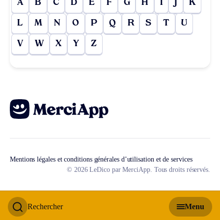
A
B
C
D
E
F
G
H
I
J
K
L
M
N
O
P
Q
R
S
T
U
V
W
X
Y
Z
Mentions légales et conditions générales d’utilisation et de services
© 2026 LeDico par MerciApp. Tous droits réservés.
Rechercher
Menu