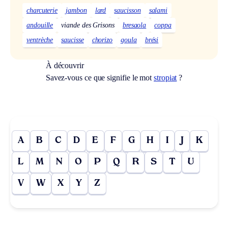
charcuterie
jambon
lard
saucisson
salami
andouille
viande des Grisons
bresaola
coppa
ventrèche
saucisse
chorizo
goula
brési
À découvrir
Savez-vous ce que signifie le mot
stropiat
?
A
B
C
D
E
F
G
H
I
J
K
L
M
N
O
P
Q
R
S
T
U
V
W
X
Y
Z