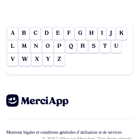
A
B
C
D
E
F
G
H
I
J
K
L
M
N
O
P
Q
R
S
T
U
V
W
X
Y
Z
Mentions légales et conditions générales d’utilisation et de services
© 2026 LeDico par MerciApp. Tous droits réservés.