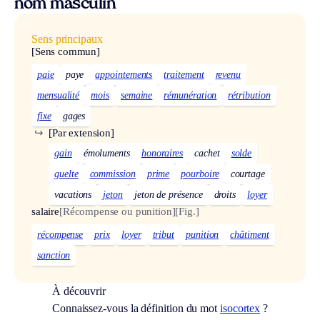
nom masculin
Sens principaux
[Sens commun]
paie
paye
appointements
traitement
revenu
mensualité
mois
semaine
rémunération
rétribution
fixe
gages
↪
[Par extension]
gain
émoluments
honoraires
cachet
solde
guelte
commission
prime
pourboire
courtage
vacations
jeton
jeton de présence
droits
loyer
salaire
[Récompense ou punition]
[Fig.]
récompense
prix
loyer
tribut
punition
châtiment
sanction
À découvrir
Connaissez-vous la définition du mot
isocortex
?