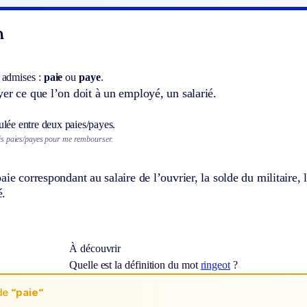
n
 admises :
paie
ou
paye
.
er ce que l’on doit à un employé, un salarié.
ulée entre deux paies/payes.
rois paies/payes pour me rembourser.
aie correspondant au salaire de l’ouvrier, la solde du militaire,
é.
À découvrir
Quelle est la définition du mot
ringeot
?
de
“paie“