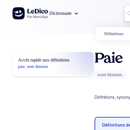
Aller au contenu
Co
Dictionnaire
0
r
Définitions
Paie
Accès rapide aux définitions
paie, nom féminin
nom féminin
Définitions, synon
Définitions 