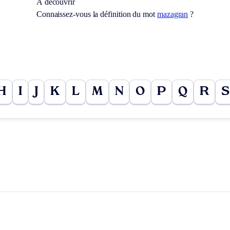
À découvrir
Connaissez-vous la définition du mot
mazagran
?
H
I
J
K
L
M
N
O
P
Q
R
S