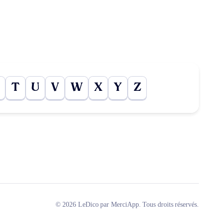
T
U
V
W
X
Y
Z
© 2026 LeDico par MerciApp. Tous droits réservés.