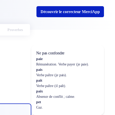
Découvrir le correcteur MerciApp
Proverbes
Ne pas confondre
paie
Rémunération. Verbe payer (je paie).
pais
Verbe paître (je pais).
paît
Verbe paître (il paît).
paix
Absence de conflit ; calme.
pet
Gaz.