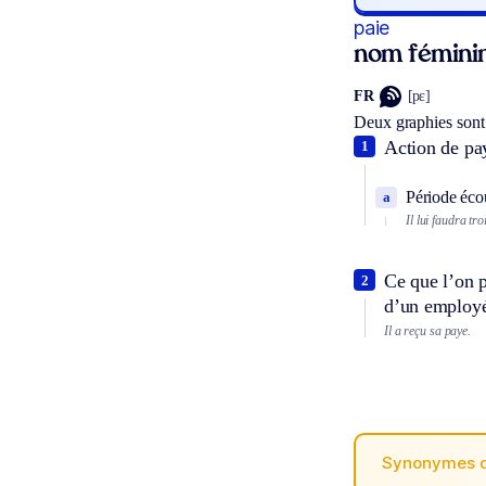
paie
nom fémini
FR
[pɛ]
Deux graphies sont
Action de pay
1
Période éco
a
Il lui faudra t
Ce que l’on p
2
d’un employ
Il a reçu sa paye.
Synonymes 