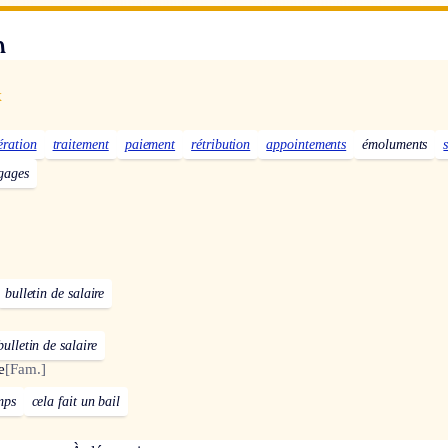
n
x
ration
traitement
paiement
rétribution
appointements
émoluments
gages
bulletin de salaire
bulletin de salaire
e
[Fam.]
mps
cela fait un bail