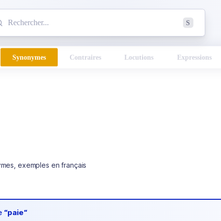
mmencez à chercher un mot dans le dictionnaire :
S
esults found.
Synonymes
Contraires
Locutions
Expressions
ymes, exemples en français
de
“paie“