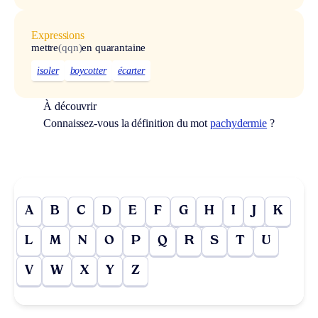
Expressions
mettre
(qqn)
en quarantaine
isoler
boycotter
écarter
À découvrir
Connaissez-vous la définition du mot
pachydermie
?
A
B
C
D
E
F
G
H
I
J
K
L
M
N
O
P
Q
R
S
T
U
V
W
X
Y
Z