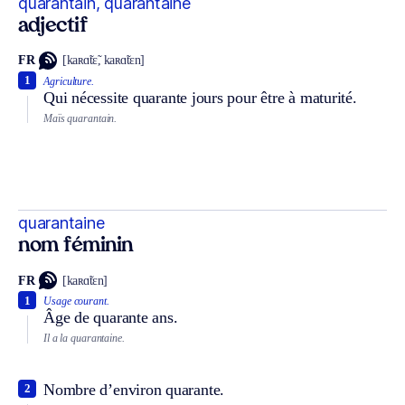
quarantain, quarantaine
adjectif
FR
[kaʀɑ̃tɛ̃, kaʀɑ̃tɛn]
1
Agriculture.
Qui nécessite quarante jours pour être à maturité.
Maïs quarantain.
quarantaine
nom féminin
FR
[kaʀɑ̃tɛn]
1
Usage courant.
Âge de quarante ans.
Il a la quarantaine.
Nombre d’environ quarante.
2