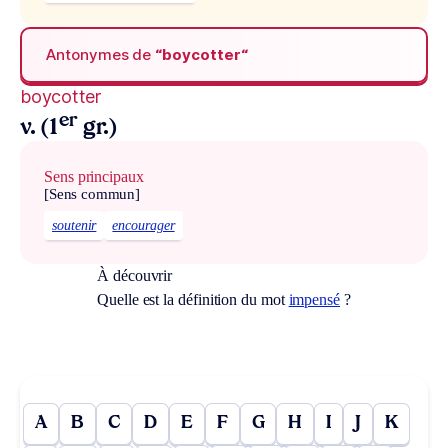
Antonymes de
“boycotter“
boycotter
er
v. (1
gr.)
Sens principaux
[Sens commun]
soutenir
encourager
À découvrir
Quelle est la définition du mot
impensé
?
A
B
C
D
E
F
G
H
I
J
K