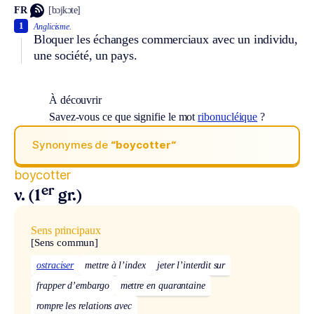
FR
[bɔjkɔte]
1
Anglicisme.
Bloquer les échanges commerciaux avec un individu,
une société, un pays.
À découvrir
Savez-vous ce que signifie le mot
ribonucléique
?
Synonymes de
“boycotter“
boycotter
er
v. (1
gr.)
Sens principaux
[Sens commun]
ostraciser
mettre à l’index
jeter l’interdit sur
frapper d’embargo
mettre en quarantaine
rompre les relations avec