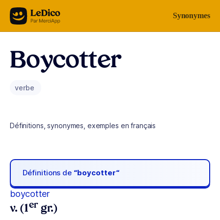
Aller au contenu
Synonymes
Boycotter
verbe
Définitions, synonymes, exemples en français
Définitions de
“boycotter“
boycotter
er
v. (1
gr.)